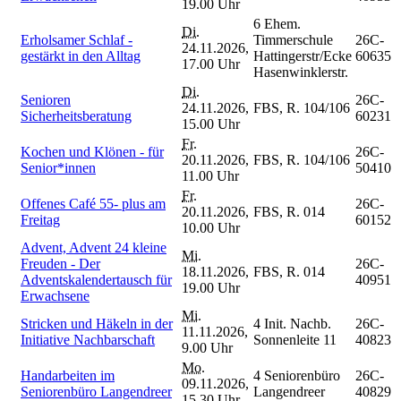
19.00 Uhr
6 Ehem.
Di.
Erholsamer Schlaf -
Timmerschule
26C-
24.11.2026,
gestärkt in den Alltag
Hattingerstr/Ecke
60635
17.00 Uhr
Hasenwinklerstr.
Di.
Senioren
26C-
24.11.2026,
FBS, R. 104/106
Sicherheitsberatung
60231
15.00 Uhr
Fr.
Kochen und Klönen - für
26C-
20.11.2026,
FBS, R. 104/106
Senior*innen
50410
11.00 Uhr
Fr.
Offenes Café 55- plus am
26C-
20.11.2026,
FBS, R. 014
Freitag
60152
10.00 Uhr
Advent, Advent 24 kleine
Mi.
Freuden - Der
26C-
18.11.2026,
FBS, R. 014
Adventskalendertausch für
40951
19.00 Uhr
Erwachsene
Mi.
Stricken und Häkeln in der
4 Init. Nachb.
26C-
11.11.2026,
Initiative Nachbarschaft
Sonnenleite 11
40823
9.00 Uhr
Mo.
Handarbeiten im
4 Seniorenbüro
26C-
09.11.2026,
Seniorenbüro Langendreer
Langendreer
40829
15.30 Uhr