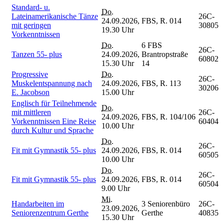
Standard- u.
Do.
Lateinamerikanische Tänze
26C-
24.09.2026,
FBS, R. 014
mit geringen
30805
19.30 Uhr
Vorkenntnissen
Do.
6 FBS
26C-
Tanzen 55- plus
24.09.2026,
Brantropstraße
60802
15.30 Uhr
14
Progressive
Do.
26C-
Muskelentspannung nach
24.09.2026,
FBS, R. 113
30206
E. Jacobson
15.00 Uhr
Englisch für Teilnehmende
Do.
mit mittleren
26C-
24.09.2026,
FBS, R. 104/106
Vorkenntnissen Eine Reise
60404
10.00 Uhr
durch Kultur und Sprache
Do.
26C-
Fit mit Gymnastik 55- plus
24.09.2026,
FBS, R. 014
60505
10.00 Uhr
Do.
26C-
Fit mit Gymnastik 55- plus
24.09.2026,
FBS, R. 014
60504
9.00 Uhr
Mi.
Handarbeiten im
3 Seniorenbüro
26C-
23.09.2026,
Seniorenzentrum Gerthe
Gerthe
40835
15.30 Uhr