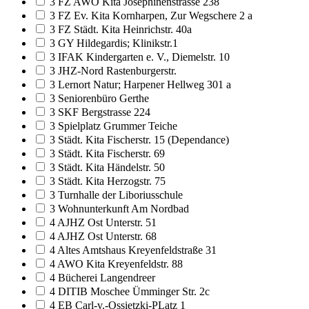
3 FZ AWO Kita Josephinenstrasse 238
3 FZ Ev. Kita Kornharpen, Zur Wegschere 2 a
3 FZ Städt. Kita Heinrichstr. 40a
3 GY Hildegardis; Klinikstr.1
3 IFAK Kindergarten e. V., Diemelstr. 10
3 JHZ-Nord Rastenburgerstr.
3 Lernort Natur; Harpener Hellweg 301 a
3 Seniorenbüro Gerthe
3 SKF Bergstrasse 224
3 Spielplatz Grummer Teiche
3 Städt. Kita Fischerstr. 15 (Dependance)
3 Städt. Kita Fischerstr. 69
3 Städt. Kita Händelstr. 50
3 Städt. Kita Herzogstr. 75
3 Turnhalle der Liboriusschule
3 Wohnunterkunft Am Nordbad
4 AJHZ Ost Unterstr. 51
4 AJHZ Ost Unterstr. 68
4 Altes Amtshaus Kreyenfeldstraße 31
4 AWO Kita Kreyenfeldstr. 88
4 Bücherei Langendreer
4 DITIB Moschee Ümminger Str. 2c
4 EB Carl-v.-Ossietzki-PLatz 1