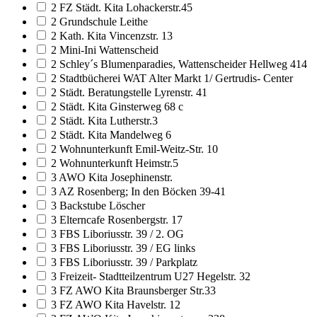
2 FZ Städt. Kita Lohackerstr.45
2 Grundschule Leithe
2 Kath. Kita Vincenzstr. 13
2 Mini-Ini Wattenscheid
2 Schley´s Blumenparadies, Wattenscheider Hellweg 414
2 Stadtbücherei WAT Alter Markt 1/ Gertrudis- Center
2 Städt. Beratungstelle Lyrenstr. 41
2 Städt. Kita Ginsterweg 68 c
2 Städt. Kita Lutherstr.3
2 Städt. Kita Mandelweg 6
2 Wohnunterkunft Emil-Weitz-Str. 10
2 Wohnunterkunft Heimstr.5
3 AWO Kita Josephinenstr.
3 AZ Rosenberg; In den Böcken 39-41
3 Backstube Löscher
3 Elterncafe Rosenbergstr. 17
3 FBS Liboriusstr. 39 / 2. OG
3 FBS Liboriusstr. 39 / EG links
3 FBS Liboriusstr. 39 / Parkplatz
3 Freizeit- Stadtteilzentrum U27 Hegelstr. 32
3 FZ AWO Kita Braunsberger Str.33
3 FZ AWO Kita Havelstr. 12