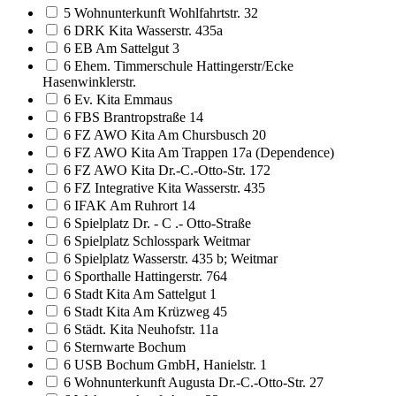
5 Wohnunterkunft Wohlfahrtstr. 32
6 DRK Kita Wasserstr. 435a
6 EB Am Sattelgut 3
6 Ehem. Timmerschule Hattingerstr/Ecke
Hasenwinklerstr.
6 Ev. Kita Emmaus
6 FBS Brantropstraße 14
6 FZ AWO Kita Am Chursbusch 20
6 FZ AWO Kita Am Trappen 17a (Dependence)
6 FZ AWO Kita Dr.-C.-Otto-Str. 172
6 FZ Integrative Kita Wasserstr. 435
6 IFAK Am Ruhrort 14
6 Spielplatz Dr. - C .- Otto-Straße
6 Spielplatz Schlosspark Weitmar
6 Spielplatz Wasserstr. 435 b; Weitmar
6 Sporthalle Hattingerstr. 764
6 Stadt Kita Am Sattelgut 1
6 Stadt Kita Am Krüzweg 45
6 Städt. Kita Neuhofstr. 11a
6 Sternwarte Bochum
6 USB Bochum GmbH, Hanielstr. 1
6 Wohnunterkunft Augusta Dr.-C.-Otto-Str. 27