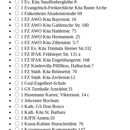
1 Ev. Kita Stauffenberghöhe 8
1 Evangelisch-Freikirchliche Kita Bunte Arche
1 Falkenheim Akademiestraße 69
1 FZ AWO Kita Bayernstr. 16
1 FZ AWO Kita Gahlensche Str. 180
1 FZ AWO Kita Haldenstr. 75
1 FZ AWO Kita Hermannstr. 25
1 FZ AWO Kita Zillertalstr. 5-7
1 FZ Ev. Kita Trinitatis Herner Str.332
1 FZ IFAK Feldsieper Str. 131 a
1 FZ IFAK Kita Engelsburgerstr. 168
1 FZ Kindervilla Pfiffikus, Halbachstr.7
1 FZ Städt. Kita Brünselstr. 70
1 FZ Städt. Kita Zechenstr.12
1 Graf-Engelbert-Schule
1 GS Turnhalle Arnoldstr.31
1 Husemann Karree, Viktoriastr. 14 c
1 Jobcenter Bochum
1 Kath. GS Don Bosco
1 Kath. Kita St. Barbara
1 KJFH Amtstr.10
1 Kunst-Kabine Hunscheidtstr. 76
1 Kunstmuseum Kortumstraße 147