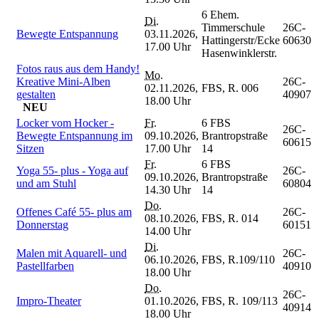
6 Ehem.
Di.
Timmerschule
26C-
Bewegte Entspannung
03.11.2026,
Hattingerstr/Ecke
60630
17.00 Uhr
Hasenwinklerstr.
Fotos raus aus dem Handy!
Mo.
Kreative Mini-Alben
26C-
02.11.2026,
FBS, R. 006
gestalten
40907
18.00 Uhr
NEU
Locker vom Hocker -
Fr.
6 FBS
26C-
Bewegte Entspannung im
09.10.2026,
Brantropstraße
60615
Sitzen
17.00 Uhr
14
Fr.
6 FBS
Yoga 55- plus - Yoga auf
26C-
09.10.2026,
Brantropstraße
und am Stuhl
60804
14.30 Uhr
14
Do.
Offenes Café 55- plus am
26C-
08.10.2026,
FBS, R. 014
Donnerstag
60151
14.00 Uhr
Di.
Malen mit Aquarell- und
26C-
06.10.2026,
FBS, R.109/110
Pastellfarben
40910
18.00 Uhr
Do.
26C-
Impro-Theater
01.10.2026,
FBS, R. 109/113
40914
18.00 Uhr