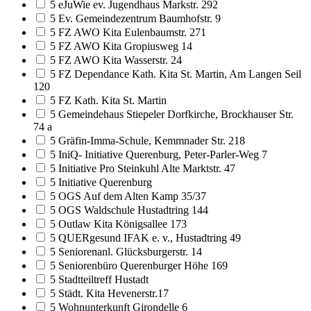
5 eJuWie ev. Jugendhaus Markstr. 292
5 Ev. Gemeindezentrum Baumhofstr. 9
5 FZ AWO Kita Eulenbaumstr. 271
5 FZ AWO Kita Gropiusweg 14
5 FZ AWO Kita Wasserstr. 24
5 FZ Dependance Kath. Kita St. Martin, Am Langen Seil
120
5 FZ Kath. Kita St. Martin
5 Gemeindehaus Stiepeler Dorfkirche, Brockhauser Str.
74 a
5 Gräfin-Imma-Schule, Kemmnader Str. 218
5 IniQ- Initiative Querenburg, Peter-Parler-Weg 7
5 Initiative Pro Steinkuhl Alte Marktstr. 47
5 Initiative Querenburg
5 OGS Auf dem Alten Kamp 35/37
5 OGS Waldschule Hustadtring 144
5 Outlaw Kita Königsallee 173
5 QUERgesund IFAK e. v., Hustadtring 49
5 Seniorenanl. Glücksburgerstr. 14
5 Seniorenbüro Querenburger Höhe 169
5 Stadtteiltreff Hustadt
5 Städt. Kita Hevenerstr.17
5 Wohnunterkunft Girondelle 6