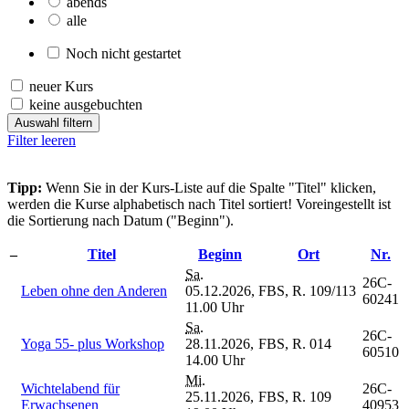
abends
alle
Noch nicht gestartet
neuer Kurs
keine ausgebuchten
Auswahl filtern
Filter leeren
Tipp:
Wenn Sie in der Kurs-Liste auf die Spalte "Titel" klicken,
werden die Kurse alphabetisch nach Titel sortiert! Voreingestellt ist
die Sortierung nach Datum ("Beginn").
–
Titel
Beginn
Ort
Nr.
Sa.
26C-
Leben ohne den Anderen
05.12.2026,
FBS, R. 109/113
60241
11.00 Uhr
Sa.
26C-
Yoga 55- plus Workshop
28.11.2026,
FBS, R. 014
60510
14.00 Uhr
Mi.
Wichtelabend für
26C-
25.11.2026,
FBS, R. 109
Erwachsenen
40953