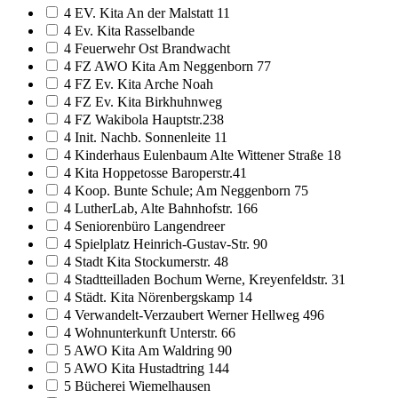
4 EV. Kita An der Malstatt 11
4 Ev. Kita Rasselbande
4 Feuerwehr Ost Brandwacht
4 FZ AWO Kita Am Neggenborn 77
4 FZ Ev. Kita Arche Noah
4 FZ Ev. Kita Birkhuhnweg
4 FZ Wakibola Hauptstr.238
4 Init. Nachb. Sonnenleite 11
4 Kinderhaus Eulenbaum Alte Wittener Straße 18
4 Kita Hoppetosse Baroperstr.41
4 Koop. Bunte Schule; Am Neggenborn 75
4 LutherLab, Alte Bahnhofstr. 166
4 Seniorenbüro Langendreer
4 Spielplatz Heinrich-Gustav-Str. 90
4 Stadt Kita Stockumerstr. 48
4 Stadtteilladen Bochum Werne, Kreyenfeldstr. 31
4 Städt. Kita Nörenbergskamp 14
4 Verwandelt-Verzaubert Werner Hellweg 496
4 Wohnunterkunft Unterstr. 66
5 AWO Kita Am Waldring 90
5 AWO Kita Hustadtring 144
5 Bücherei Wiemelhausen