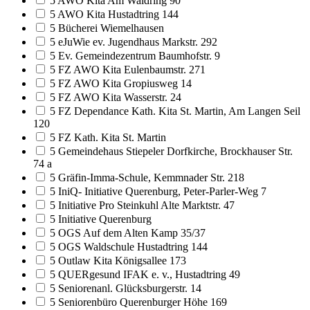
5 AWO Kita Am Waldring 90
5 AWO Kita Hustadtring 144
5 Bücherei Wiemelhausen
5 eJuWie ev. Jugendhaus Markstr. 292
5 Ev. Gemeindezentrum Baumhofstr. 9
5 FZ AWO Kita Eulenbaumstr. 271
5 FZ AWO Kita Gropiusweg 14
5 FZ AWO Kita Wasserstr. 24
5 FZ Dependance Kath. Kita St. Martin, Am Langen Seil
120
5 FZ Kath. Kita St. Martin
5 Gemeindehaus Stiepeler Dorfkirche, Brockhauser Str.
74 a
5 Gräfin-Imma-Schule, Kemmnader Str. 218
5 IniQ- Initiative Querenburg, Peter-Parler-Weg 7
5 Initiative Pro Steinkuhl Alte Marktstr. 47
5 Initiative Querenburg
5 OGS Auf dem Alten Kamp 35/37
5 OGS Waldschule Hustadtring 144
5 Outlaw Kita Königsallee 173
5 QUERgesund IFAK e. v., Hustadtring 49
5 Seniorenanl. Glücksburgerstr. 14
5 Seniorenbüro Querenburger Höhe 169