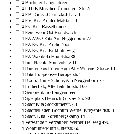
4 Bücherei Langendreer
4 DITIB Moschee Ümminger Str. 2c
4 EB Carl-v.-Ossietzki-PLatz 1
4 EV. Kita An der Malstatt 11
4 Ev. Kita Rasselbande
4 Feuerwehr Ost Brandwacht
4 FZ AWO Kita Am Neggenborn 77
4 FZ Ev. Kita Arche Noah
4 FZ Ev. Kita Birkhuhnweg
4 FZ Wakibola Hauptstr.238
4 Init. Nachb. Sonnenleite 11
4 Kinderhaus Eulenbaum Alte Wittener Straße 18
4 Kita Hoppetosse Baroperstr.41
4 Koop. Bunte Schule; Am Neggenborn 75
4 LutherLab, Alte Bahnhofstr. 166
4 Seniorenbüro Langendreer
4 Spielplatz Heinrich-Gustav-Str. 90
4 Stadt Kita Stockumerstr. 48
4 Stadtteilladen Bochum Werne, Kreyenfeldstr. 31
4 Städt. Kita Nörenbergskamp 14
4 Verwandelt-Verzaubert Werner Hellweg 496
4 Wohnunterkunft Unterstr. 66