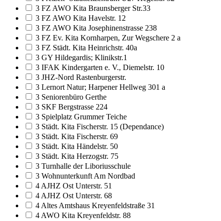
3 FZ AWO Kita Braunsberger Str.33
3 FZ AWO Kita Havelstr. 12
3 FZ AWO Kita Josephinenstrasse 238
3 FZ Ev. Kita Kornharpen, Zur Wegschere 2 a
3 FZ Städt. Kita Heinrichstr. 40a
3 GY Hildegardis; Klinikstr.1
3 IFAK Kindergarten e. V., Diemelstr. 10
3 JHZ-Nord Rastenburgerstr.
3 Lernort Natur; Harpener Hellweg 301 a
3 Seniorenbüro Gerthe
3 SKF Bergstrasse 224
3 Spielplatz Grummer Teiche
3 Städt. Kita Fischerstr. 15 (Dependance)
3 Städt. Kita Fischerstr. 69
3 Städt. Kita Händelstr. 50
3 Städt. Kita Herzogstr. 75
3 Turnhalle der Liboriusschule
3 Wohnunterkunft Am Nordbad
4 AJHZ Ost Unterstr. 51
4 AJHZ Ost Unterstr. 68
4 Altes Amtshaus Kreyenfeldstraße 31
4 AWO Kita Kreyenfeldstr. 88