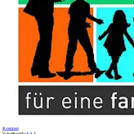
Kontrast
Schriftgröße
A
A
A