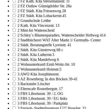
2 FZ Kath. Kita Stresemannstr. 11
2 FZ Outlaw Günnigfelder Str. 28a
2 FZ Städt. Kita Friesenweg 28
2 FZ Städt. Kita Lohackerstr.45
2 Grundschule Leithe
2 Kath. Kita Vincenzstr. 13
2 Mini-Ini Wattenscheid
2 Schley´s Blumenparadies, Wattenscheider Hellweg 414
2 Stadtbücherei WAT Alter Markt 1/ Gertrudis- Center
2 Städt. Beratungstelle Lyrenstr. 41
2 Städt. Kita Ginsterweg 68 c
2 Städt. Kita Lutherstr.3
2 Städt. Kita Mandelweg 6
2 Wohnunterkunft Emil-Weitz-Str. 10
2 Wohnunterkunft Heimstr.5
3 AWO Kita Josephinenstr.
3 AZ Rosenberg; In den Böcken 39-41
3 Backstube Löscher
3 Elterncafe Rosenbergstr. 17
3 FBS Liboriusstr. 39 / 2. OG
3 FBS Liboriusstr. 39 / EG links
3 FBS Liboriusstr. 39 / Parkplatz
3 Freizeit- Stadtteilzentrum U27 Hegelstr. 32