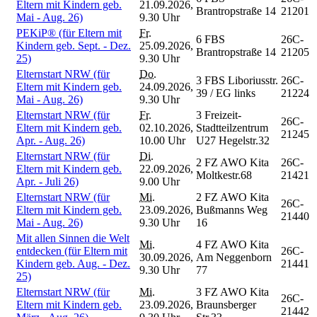
Eltern mit Kindern geb.
21.09.2026,
Brantropstraße 14
21201
Mai - Aug. 26)
9.30 Uhr
PEKiP® (für Eltern mit
Fr.
6 FBS
26C-
Kindern geb. Sept. - Dez.
25.09.2026,
Brantropstraße 14
21205
25)
9.30 Uhr
Elternstart NRW (für
Do.
3 FBS Liboriusstr.
26C-
Eltern mit Kindern geb.
24.09.2026,
39 / EG links
21224
Mai - Aug. 26)
9.30 Uhr
Elternstart NRW (für
Fr.
3 Freizeit-
26C-
Eltern mit Kindern geb.
02.10.2026,
Stadtteilzentrum
21245
Apr. - Aug. 26)
10.00 Uhr
U27 Hegelstr.32
Elternstart NRW (für
Di.
2 FZ AWO Kita
26C-
Eltern mit Kindern geb.
22.09.2026,
Moltkestr.68
21421
Apr. - Juli 26)
9.00 Uhr
Elternstart NRW (für
Mi.
2 FZ AWO Kita
26C-
Eltern mit Kindern geb.
23.09.2026,
Bußmanns Weg
21440
Mai - Aug. 26)
9.30 Uhr
16
Mit allen Sinnen die Welt
Mi.
4 FZ AWO Kita
entdecken (für Eltern mit
26C-
30.09.2026,
Am Neggenborn
Kindern geb. Aug. - Dez.
21441
9.30 Uhr
77
25)
Elternstart NRW (für
Mi.
3 FZ AWO Kita
26C-
Eltern mit Kindern geb.
23.09.2026,
Braunsberger
21442