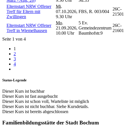
März - Aug. 26)
9.30 Uhr
Str.33
Elternstart NRW Offener
Mi.
26C-
Treff für Eltern mit
07.10.2026,
FBS, R. 003/004
21501
Zwillingen
9.30 Uhr
Mo.
5 Ev.
Elternstart NRW Offener
26C-
21.09.2026,
Gemeindezentrum
Treff in Wiemelhausen
21601
10.00 Uhr
Baumhofstr.9
Seite 1 von 4
1
2
3
4
Status-Legende
Dieser Kurs ist buchbar
Dieser Kurs ist fast ausgebucht
Dieser Kurs ist schon voll, Warteliste ist möglich
Dieser Kurs ist nicht buchbar. Siehe Kursdetails.
Dieser Kurs ist bereits abgeschlossen
Familienbildungsstätte der Stadt Bochum