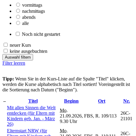
vormittags
nachmittags
abends
alle
Noch nicht gestartet
neuer Kurs
keine ausgebuchten
Auswahl filtern
Filter leeren
Tipp:
Wenn Sie in der Kurs-Liste auf die Spalte "Titel" klicken,
werden die Kurse alphabetisch nach Titel sortiert! Voreingestellt ist
die Sortierung nach Datum ("Beginn").
–
Titel
Beginn
Ort
Nr.
Mit allen Sinnen die Welt
Mo.
entdecken (für Eltern mit
26C-
21.09.2026,
FBS, R. 109/113
Kindern geb. Jan. - März
21101
9.30 Uhr
26)
Elternstart NRW (für
Mo.
26C-