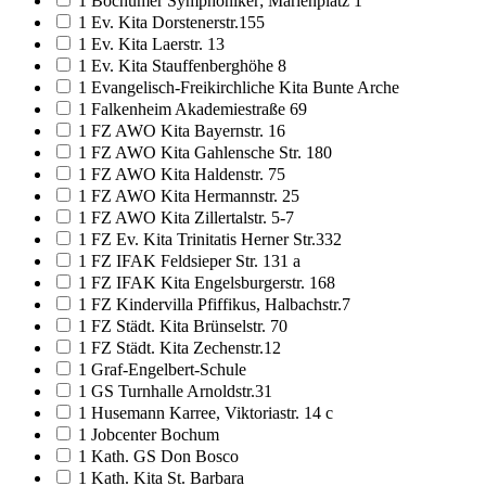
1 Bochumer Symphoniker; Marienplatz 1
1 Ev. Kita Dorstenerstr.155
1 Ev. Kita Laerstr. 13
1 Ev. Kita Stauffenberghöhe 8
1 Evangelisch-Freikirchliche Kita Bunte Arche
1 Falkenheim Akademiestraße 69
1 FZ AWO Kita Bayernstr. 16
1 FZ AWO Kita Gahlensche Str. 180
1 FZ AWO Kita Haldenstr. 75
1 FZ AWO Kita Hermannstr. 25
1 FZ AWO Kita Zillertalstr. 5-7
1 FZ Ev. Kita Trinitatis Herner Str.332
1 FZ IFAK Feldsieper Str. 131 a
1 FZ IFAK Kita Engelsburgerstr. 168
1 FZ Kindervilla Pfiffikus, Halbachstr.7
1 FZ Städt. Kita Brünselstr. 70
1 FZ Städt. Kita Zechenstr.12
1 Graf-Engelbert-Schule
1 GS Turnhalle Arnoldstr.31
1 Husemann Karree, Viktoriastr. 14 c
1 Jobcenter Bochum
1 Kath. GS Don Bosco
1 Kath. Kita St. Barbara