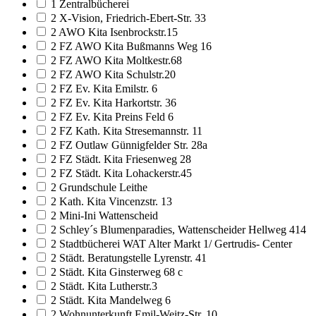
1 Zentralbücherei
2 X-Vision, Friedrich-Ebert-Str. 33
2 AWO Kita Isenbrockstr.15
2 FZ AWO Kita Bußmanns Weg 16
2 FZ AWO Kita Moltkestr.68
2 FZ AWO Kita Schulstr.20
2 FZ Ev. Kita Emilstr. 6
2 FZ Ev. Kita Harkortstr. 36
2 FZ Ev. Kita Preins Feld 6
2 FZ Kath. Kita Stresemannstr. 11
2 FZ Outlaw Günnigfelder Str. 28a
2 FZ Städt. Kita Friesenweg 28
2 FZ Städt. Kita Lohackerstr.45
2 Grundschule Leithe
2 Kath. Kita Vincenzstr. 13
2 Mini-Ini Wattenscheid
2 Schley´s Blumenparadies, Wattenscheider Hellweg 414
2 Stadtbücherei WAT Alter Markt 1/ Gertrudis- Center
2 Städt. Beratungstelle Lyrenstr. 41
2 Städt. Kita Ginsterweg 68 c
2 Städt. Kita Lutherstr.3
2 Städt. Kita Mandelweg 6
2 Wohnunterkunft Emil-Weitz-Str. 10