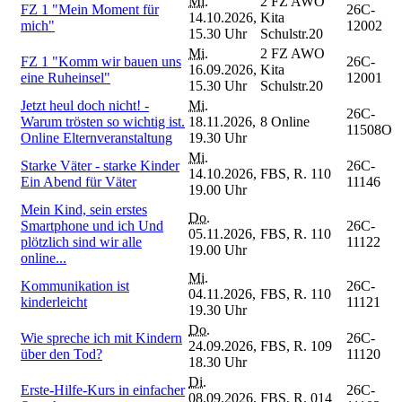
Mi.
2 FZ AWO
FZ 1 "Mein Moment für
26C-
14.10.2026,
Kita
mich"
12002
15.30 Uhr
Schulstr.20
Mi.
2 FZ AWO
FZ 1 "Komm wir bauen uns
26C-
16.09.2026,
Kita
eine Ruheinsel"
12001
15.30 Uhr
Schulstr.20
Jetzt heul doch nicht! -
Mi.
26C-
Warum trösten so wichtig ist.
18.11.2026,
8 Online
11508O
Online Elternveranstaltung
19.30 Uhr
Mi.
Starke Väter - starke Kinder
26C-
14.10.2026,
FBS, R. 110
Ein Abend für Väter
11146
19.00 Uhr
Mein Kind, sein erstes
Do.
Smartphone und ich Und
26C-
05.11.2026,
FBS, R. 110
plötzlich sind wir alle
11122
19.00 Uhr
online...
Mi.
Kommunikation ist
26C-
04.11.2026,
FBS, R. 110
kinderleicht
11121
19.30 Uhr
Do.
Wie spreche ich mit Kindern
26C-
24.09.2026,
FBS, R. 109
über den Tod?
11120
18.30 Uhr
Di.
Erste-Hilfe-Kurs in einfacher
26C-
08.09.2026,
FBS, R. 014