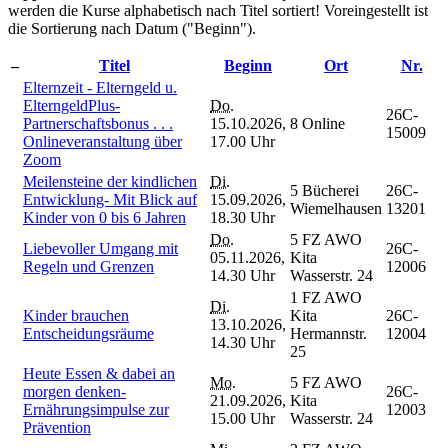
werden die Kurse alphabetisch nach Titel sortiert! Voreingestellt ist
die Sortierung nach Datum ("Beginn").
–
Titel
Beginn
Ort
Nr.
Elternzeit - Elterngeld u.
ElterngeldPlus-
Do.
26C-
Partnerschaftsbonus . . .
15.10.2026,
8 Online
15009
Onlineveranstaltung über
17.00 Uhr
Zoom
Meilensteine der kindlichen
Di.
5 Bücherei
26C-
Entwicklung- Mit Blick auf
15.09.2026,
Wiemelhausen
13201
Kinder von 0 bis 6 Jahren
18.30 Uhr
Do.
5 FZ AWO
Liebevoller Umgang mit
26C-
05.11.2026,
Kita
Regeln und Grenzen
12006
14.30 Uhr
Wasserstr. 24
1 FZ AWO
Di.
Kinder brauchen
Kita
26C-
13.10.2026,
Entscheidungsräume
Hermannstr.
12004
14.30 Uhr
25
Heute Essen & dabei an
Mo.
5 FZ AWO
morgen denken-
26C-
21.09.2026,
Kita
Ernährungsimpulse zur
12003
15.00 Uhr
Wasserstr. 24
Prävention