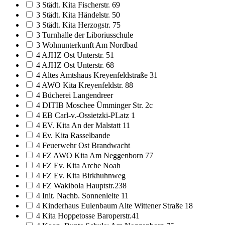
3 Städt. Kita Fischerstr. 69
3 Städt. Kita Händelstr. 50
3 Städt. Kita Herzogstr. 75
3 Turnhalle der Liboriusschule
3 Wohnunterkunft Am Nordbad
4 AJHZ Ost Unterstr. 51
4 AJHZ Ost Unterstr. 68
4 Altes Amtshaus Kreyenfeldstraße 31
4 AWO Kita Kreyenfeldstr. 88
4 Bücherei Langendreer
4 DITIB Moschee Ümminger Str. 2c
4 EB Carl-v.-Ossietzki-PLatz 1
4 EV. Kita An der Malstatt 11
4 Ev. Kita Rasselbande
4 Feuerwehr Ost Brandwacht
4 FZ AWO Kita Am Neggenborn 77
4 FZ Ev. Kita Arche Noah
4 FZ Ev. Kita Birkhuhnweg
4 FZ Wakibola Hauptstr.238
4 Init. Nachb. Sonnenleite 11
4 Kinderhaus Eulenbaum Alte Wittener Straße 18
4 Kita Hoppetosse Baroperstr.41