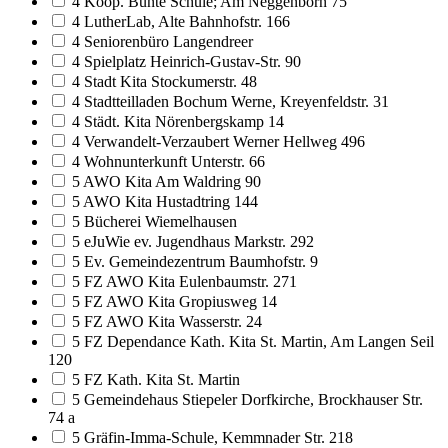
4 Koop. Bunte Schule; Am Neggenborn 75
4 LutherLab, Alte Bahnhofstr. 166
4 Seniorenbüro Langendreer
4 Spielplatz Heinrich-Gustav-Str. 90
4 Stadt Kita Stockumerstr. 48
4 Stadtteilladen Bochum Werne, Kreyenfeldstr. 31
4 Städt. Kita Nörenbergskamp 14
4 Verwandelt-Verzaubert Werner Hellweg 496
4 Wohnunterkunft Unterstr. 66
5 AWO Kita Am Waldring 90
5 AWO Kita Hustadtring 144
5 Bücherei Wiemelhausen
5 eJuWie ev. Jugendhaus Markstr. 292
5 Ev. Gemeindezentrum Baumhofstr. 9
5 FZ AWO Kita Eulenbaumstr. 271
5 FZ AWO Kita Gropiusweg 14
5 FZ AWO Kita Wasserstr. 24
5 FZ Dependance Kath. Kita St. Martin, Am Langen Seil
120
5 FZ Kath. Kita St. Martin
5 Gemeindehaus Stiepeler Dorfkirche, Brockhauser Str.
74 a
5 Gräfin-Imma-Schule, Kemmnader Str. 218