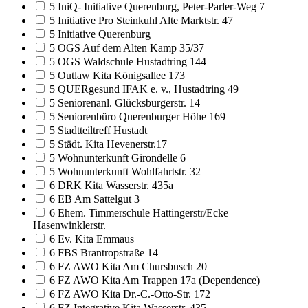
5 IniQ- Initiative Querenburg, Peter-Parler-Weg 7
5 Initiative Pro Steinkuhl Alte Marktstr. 47
5 Initiative Querenburg
5 OGS Auf dem Alten Kamp 35/37
5 OGS Waldschule Hustadtring 144
5 Outlaw Kita Königsallee 173
5 QUERgesund IFAK e. v., Hustadtring 49
5 Seniorenanl. Glücksburgerstr. 14
5 Seniorenbüro Querenburger Höhe 169
5 Stadtteiltreff Hustadt
5 Städt. Kita Hevenerstr.17
5 Wohnunterkunft Girondelle 6
5 Wohnunterkunft Wohlfahrtstr. 32
6 DRK Kita Wasserstr. 435a
6 EB Am Sattelgut 3
6 Ehem. Timmerschule Hattingerstr/Ecke
Hasenwinklerstr.
6 Ev. Kita Emmaus
6 FBS Brantropstraße 14
6 FZ AWO Kita Am Chursbusch 20
6 FZ AWO Kita Am Trappen 17a (Dependence)
6 FZ AWO Kita Dr.-C.-Otto-Str. 172
6 FZ Integrative Kita Wasserstr. 435