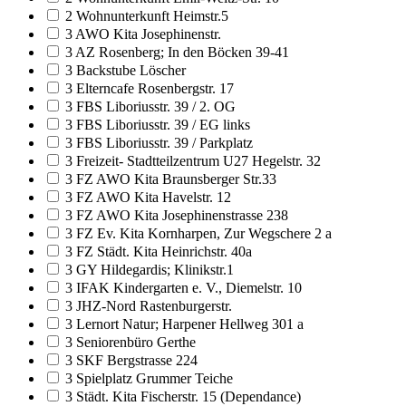
2 Wohnunterkunft Heimstr.5
3 AWO Kita Josephinenstr.
3 AZ Rosenberg; In den Böcken 39-41
3 Backstube Löscher
3 Elterncafe Rosenbergstr. 17
3 FBS Liboriusstr. 39 / 2. OG
3 FBS Liboriusstr. 39 / EG links
3 FBS Liboriusstr. 39 / Parkplatz
3 Freizeit- Stadtteilzentrum U27 Hegelstr. 32
3 FZ AWO Kita Braunsberger Str.33
3 FZ AWO Kita Havelstr. 12
3 FZ AWO Kita Josephinenstrasse 238
3 FZ Ev. Kita Kornharpen, Zur Wegschere 2 a
3 FZ Städt. Kita Heinrichstr. 40a
3 GY Hildegardis; Klinikstr.1
3 IFAK Kindergarten e. V., Diemelstr. 10
3 JHZ-Nord Rastenburgerstr.
3 Lernort Natur; Harpener Hellweg 301 a
3 Seniorenbüro Gerthe
3 SKF Bergstrasse 224
3 Spielplatz Grummer Teiche
3 Städt. Kita Fischerstr. 15 (Dependance)