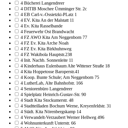
4 Bücherei Langendreer
4 DITIB Moschee Ümminger Str. 2c
4 EB Carl-v.-Ossietzki-PLatz 1
4 EV. Kita An der Malstatt 11
4 Ev. Kita Rasselbande
4 Feuerwehr Ost Brandwacht
4 FZ AWO Kita Am Neggenborn 77
4 FZ Ev. Kita Arche Noah
4 FZ Ev. Kita Birkhuhnweg
4 FZ Wakibola Hauptstr.238
4 Init. Nachb. Sonnenleite 11
4 Kinderhaus Eulenbaum Alte Wittener Straße 18
4 Kita Hoppetosse Baroperstr.41
4 Koop. Bunte Schule; Am Neggenborn 75
4 LutherLab, Alte Bahnhofstr. 166
4 Seniorenbüro Langendreer
4 Spielplatz Heinrich-Gustav-Str. 90
4 Stadt Kita Stockumerstr. 48
4 Stadtteilladen Bochum Werne, Kreyenfeldstr. 31
4 Städt. Kita Nörenbergskamp 14
4 Verwandelt-Verzaubert Werner Hellweg 496
4 Wohnunterkunft Unterstr. 66