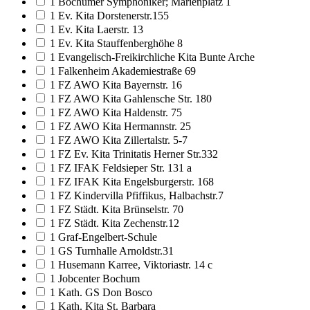
1 Bochumer Symphoniker; Marienplatz 1
1 Ev. Kita Dorstenerstr.155
1 Ev. Kita Laerstr. 13
1 Ev. Kita Stauffenberghöhe 8
1 Evangelisch-Freikirchliche Kita Bunte Arche
1 Falkenheim Akademiestraße 69
1 FZ AWO Kita Bayernstr. 16
1 FZ AWO Kita Gahlensche Str. 180
1 FZ AWO Kita Haldenstr. 75
1 FZ AWO Kita Hermannstr. 25
1 FZ AWO Kita Zillertalstr. 5-7
1 FZ Ev. Kita Trinitatis Herner Str.332
1 FZ IFAK Feldsieper Str. 131 a
1 FZ IFAK Kita Engelsburgerstr. 168
1 FZ Kindervilla Pfiffikus, Halbachstr.7
1 FZ Städt. Kita Brünselstr. 70
1 FZ Städt. Kita Zechenstr.12
1 Graf-Engelbert-Schule
1 GS Turnhalle Arnoldstr.31
1 Husemann Karree, Viktoriastr. 14 c
1 Jobcenter Bochum
1 Kath. GS Don Bosco
1 Kath. Kita St. Barbara