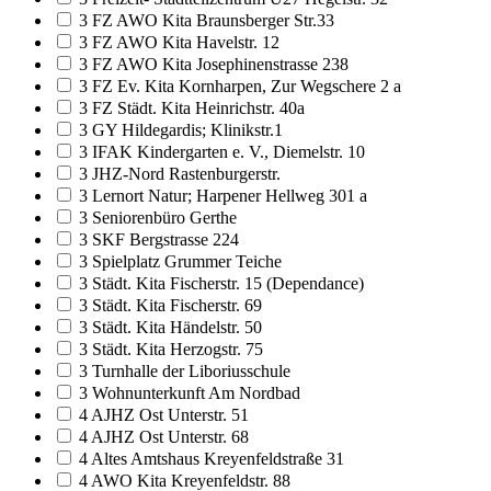
3 FZ AWO Kita Braunsberger Str.33
3 FZ AWO Kita Havelstr. 12
3 FZ AWO Kita Josephinenstrasse 238
3 FZ Ev. Kita Kornharpen, Zur Wegschere 2 a
3 FZ Städt. Kita Heinrichstr. 40a
3 GY Hildegardis; Klinikstr.1
3 IFAK Kindergarten e. V., Diemelstr. 10
3 JHZ-Nord Rastenburgerstr.
3 Lernort Natur; Harpener Hellweg 301 a
3 Seniorenbüro Gerthe
3 SKF Bergstrasse 224
3 Spielplatz Grummer Teiche
3 Städt. Kita Fischerstr. 15 (Dependance)
3 Städt. Kita Fischerstr. 69
3 Städt. Kita Händelstr. 50
3 Städt. Kita Herzogstr. 75
3 Turnhalle der Liboriusschule
3 Wohnunterkunft Am Nordbad
4 AJHZ Ost Unterstr. 51
4 AJHZ Ost Unterstr. 68
4 Altes Amtshaus Kreyenfeldstraße 31
4 AWO Kita Kreyenfeldstr. 88