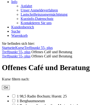
Info
Anfahrt
Unser Anmeldeverfahren
Lastschrifteinzugsermächtigung
Kurzinfo-Datenschutz
Kontaktieren Sie uns
Kundenbereich
Suche
Warenkorb
Sie befinden sich hier:
Startseite
Kurse
Treffpunkt 55- plus
Treffpunkt 55- plus
Offenes Café und Beratung
Treffpunkt 55- plus
Offenes Café und Beratung
Offenes Café und Beratung
Kurse filtern nach:
Ort
1 98,5 Radio Bochum; Huestr. 25
1 Bergbaumuseum