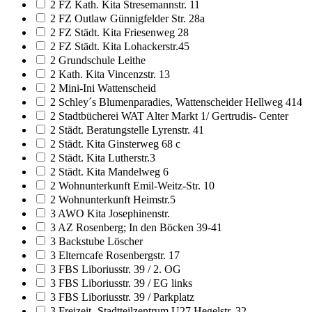
2 FZ Kath. Kita Stresemannstr. 11
2 FZ Outlaw Günnigfelder Str. 28a
2 FZ Städt. Kita Friesenweg 28
2 FZ Städt. Kita Lohackerstr.45
2 Grundschule Leithe
2 Kath. Kita Vincenzstr. 13
2 Mini-Ini Wattenscheid
2 Schley´s Blumenparadies, Wattenscheider Hellweg 414
2 Stadtbücherei WAT Alter Markt 1/ Gertrudis- Center
2 Städt. Beratungstelle Lyrenstr. 41
2 Städt. Kita Ginsterweg 68 c
2 Städt. Kita Lutherstr.3
2 Städt. Kita Mandelweg 6
2 Wohnunterkunft Emil-Weitz-Str. 10
2 Wohnunterkunft Heimstr.5
3 AWO Kita Josephinenstr.
3 AZ Rosenberg; In den Böcken 39-41
3 Backstube Löscher
3 Elterncafe Rosenbergstr. 17
3 FBS Liboriusstr. 39 / 2. OG
3 FBS Liboriusstr. 39 / EG links
3 FBS Liboriusstr. 39 / Parkplatz
3 Freizeit- Stadtteilzentrum U27 Hegelstr. 32