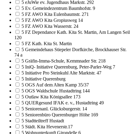
5 eJuWie ev. Jugendhaus Markstr. 292
5 Ev. Gemeindezentrum Baumhofstr. 9
5 FZ AWO Kita Eulenbaumstr. 271
5 FZ AWO Kita Gropiusweg 14
5 FZ AWO Kita Wasserstr. 24
5 FZ Dependance Kath. Kita St. Martin, Am Langen Seil
120
5 FZ Kath. Kita St. Martin
5 Gemeindehaus Stiepeler Dorfkirche, Brockhauser Str.
74 a
5 Gräfin-Imma-Schule, Kemmnader Str. 218
5 IniQ- Initiative Querenburg, Peter-Parler-Weg 7
5 Initiative Pro Steinkuhl Alte Marktstr. 47
5 Initiative Querenburg
5 OGS Auf dem Alten Kamp 35/37
5 OGS Waldschule Hustadtring 144
5 Outlaw Kita Königsallee 173
5 QUERgesund IFAK e. v., Hustadtring 49
5 Seniorenanl. Glücksburgerstr. 14
5 Seniorenbüro Querenburger Höhe 169
5 Stadtteiltreff Hustadt
5 Städt. Kita Hevenerstr.17
5 Wohnunterkunft Girondelle 6