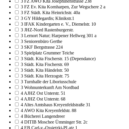
3 FZ AWO Kita Josephinenstrasse 238
3 FZ Ev. Kita Kornharpen, Zur Wegschere 2 a
3 FZ Städt. Kita Heinrichstr. 40a
3 GY Hildegardis; Klinikstr.1
3 IFAK Kindergarten e. V., Diemelstr. 10
3 JHZ-Nord Rastenburgerstr.
3 Lernort Natur; Harpener Hellweg 301 a
3 Seniorenbüro Gerthe
3 SKF Bergstrasse 224
3 Spielplatz Grummer Teiche
3 Städt. Kita Fischerstr. 15 (Dependance)
3 Städt. Kita Fischerstr. 69
3 Städt. Kita Händelstr. 50
3 Städt. Kita Herzogstr. 75
3 Turnhalle der Liboriusschule
3 Wohnunterkunft Am Nordbad
4 AJHZ Ost Unterstr. 51
4 AJHZ Ost Unterstr. 68
4 Altes Amtshaus Kreyenfeldstraße 31
4 AWO Kita Kreyenfeldstr. 88
4 Bücherei Langendreer
4 DITIB Moschee Ümminger Str. 2c
4 EB Carl-v.-Ossietzki-PLatz 1