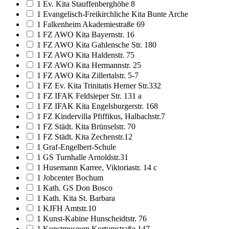
1 Ev. Kita Stauffenberghöhe 8
1 Evangelisch-Freikirchliche Kita Bunte Arche
1 Falkenheim Akademiestraße 69
1 FZ AWO Kita Bayernstr. 16
1 FZ AWO Kita Gahlensche Str. 180
1 FZ AWO Kita Haldenstr. 75
1 FZ AWO Kita Hermannstr. 25
1 FZ AWO Kita Zillertalstr. 5-7
1 FZ Ev. Kita Trinitatis Herner Str.332
1 FZ IFAK Feldsieper Str. 131 a
1 FZ IFAK Kita Engelsburgerstr. 168
1 FZ Kindervilla Pfiffikus, Halbachstr.7
1 FZ Städt. Kita Brünselstr. 70
1 FZ Städt. Kita Zechenstr.12
1 Graf-Engelbert-Schule
1 GS Turnhalle Arnoldstr.31
1 Husemann Karree, Viktoriastr. 14 c
1 Jobcenter Bochum
1 Kath. GS Don Bosco
1 Kath. Kita St. Barbara
1 KJFH Amtstr.10
1 Kunst-Kabine Hunscheidtstr. 76
1 Kunstmuseum Kortumstraße 147