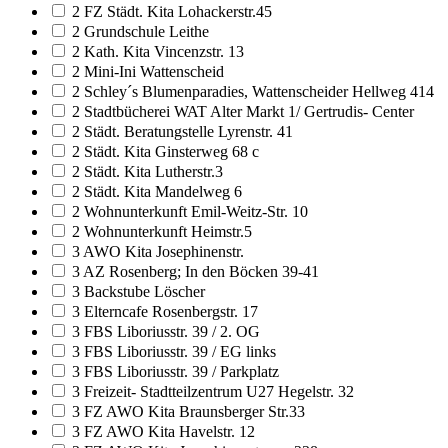
2 FZ Städt. Kita Lohackerstr.45
2 Grundschule Leithe
2 Kath. Kita Vincenzstr. 13
2 Mini-Ini Wattenscheid
2 Schley´s Blumenparadies, Wattenscheider Hellweg 414
2 Stadtbücherei WAT Alter Markt 1/ Gertrudis- Center
2 Städt. Beratungstelle Lyrenstr. 41
2 Städt. Kita Ginsterweg 68 c
2 Städt. Kita Lutherstr.3
2 Städt. Kita Mandelweg 6
2 Wohnunterkunft Emil-Weitz-Str. 10
2 Wohnunterkunft Heimstr.5
3 AWO Kita Josephinenstr.
3 AZ Rosenberg; In den Böcken 39-41
3 Backstube Löscher
3 Elterncafe Rosenbergstr. 17
3 FBS Liboriusstr. 39 / 2. OG
3 FBS Liboriusstr. 39 / EG links
3 FBS Liboriusstr. 39 / Parkplatz
3 Freizeit- Stadtteilzentrum U27 Hegelstr. 32
3 FZ AWO Kita Braunsberger Str.33
3 FZ AWO Kita Havelstr. 12