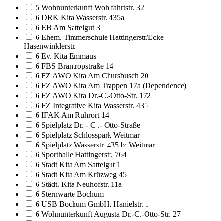
5 Wohnunterkunft Wohlfahrtstr. 32
6 DRK Kita Wasserstr. 435a
6 EB Am Sattelgut 3
6 Ehem. Timmerschule Hattingerstr/Ecke
Hasenwinklerstr.
6 Ev. Kita Emmaus
6 FBS Brantropstraße 14
6 FZ AWO Kita Am Chursbusch 20
6 FZ AWO Kita Am Trappen 17a (Dependence)
6 FZ AWO Kita Dr.-C.-Otto-Str. 172
6 FZ Integrative Kita Wasserstr. 435
6 IFAK Am Ruhrort 14
6 Spielplatz Dr. - C .- Otto-Straße
6 Spielplatz Schlosspark Weitmar
6 Spielplatz Wasserstr. 435 b; Weitmar
6 Sporthalle Hattingerstr. 764
6 Stadt Kita Am Sattelgut 1
6 Stadt Kita Am Krüzweg 45
6 Städt. Kita Neuhofstr. 11a
6 Sternwarte Bochum
6 USB Bochum GmbH, Hanielstr. 1
6 Wohnunterkunft Augusta Dr.-C.-Otto-Str. 27