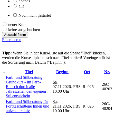
abends
alle
Noch nicht gestartet
neuer Kurs
keine ausgebuchten
Auswahl filtern
Filter leeren
Tipp:
Wenn Sie in der Kurs-Liste auf die Spalte "Titel" klicken,
werden die Kurse alphabetisch nach Titel sortiert! Voreingestellt ist
die Sortierung nach Datum ("Beginn").
–
Titel
Beginn
Ort
Nr.
Farb- und Stilberatung
Grundkurs - Im Farb-
Sa.
26C-
Rausch durch alle
07.11.2026,
FBS, R. 025
40203
Jahreszeiten den eigenen
10.00 Uhr
Stil entwickeln
Farb- und Stilberatung für
Sa.
26C-
Fortgeschrittene Innen und
21.11.2026,
FBS, R. 025
40204
außen attraktiv
10.00 Uhr