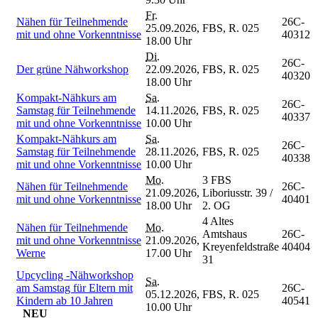
Fr.
Nähen für Teilnehmende
26C-
25.09.2026,
FBS, R. 025
mit und ohne Vorkenntnisse
40312
18.00 Uhr
Di.
26C-
Der grüne Nähworkshop
22.09.2026,
FBS, R. 025
40320
18.00 Uhr
Kompakt-Nähkurs am
Sa.
26C-
Samstag für Teilnehmende
14.11.2026,
FBS, R. 025
40337
mit und ohne Vorkenntnisse
10.00 Uhr
Kompakt-Nähkurs am
Sa.
26C-
Samstag für Teilnehmende
28.11.2026,
FBS, R. 025
40338
mit und ohne Vorkenntnisse
10.00 Uhr
Mo.
3 FBS
Nähen für Teilnehmende
26C-
21.09.2026,
Liboriusstr. 39 /
mit und ohne Vorkenntnisse
40401
18.00 Uhr
2. OG
4 Altes
Nähen für Teilnehmende
Mo.
Amtshaus
26C-
mit und ohne Vorkenntnisse
21.09.2026,
Kreyenfeldstraße
40404
Werne
17.00 Uhr
31
Upcycling -Nähworkshop
Sa.
am Samstag für Eltern mit
26C-
05.12.2026,
FBS, R. 025
Kindern ab 10 Jahren
40541
10.00 Uhr
NEU