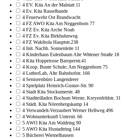
4 EV. Kita An der Malstatt 11
4 Ev. Kita Rasselbande
4 Feuerwehr Ost Brandwacht
4 FZ AWO Kita Am Neggenborn 77
4 FZ Ev. Kita Arche Noah
4 FZ Ev. Kita Birkhuhnweg
4 FZ Wakibola Hauptstr.238
4 Init. Nachb. Sonnenleite 11
4 Kinderhaus Eulenbaum Alte Wittener Straße 18
4 Kita Hoppetosse Baroperstr.41
4 Koop. Bunte Schule; Am Neggenborn 75
4 LutherLab, Alte Bahnhofstr. 166
4 Seniorenbüro Langendreer
4 Spielplatz Heinrich-Gustav-Str. 90
4 Stadt Kita Stockumerstr. 48
4 Stadtteilladen Bochum Werne, Kreyenfeldstr. 31
4 Städt. Kita Nörenbergskamp 14
4 Verwandelt-Verzaubert Werner Hellweg 496
4 Wohnunterkunft Unterstr. 66
5 AWO Kita Am Waldring 90
5 AWO Kita Hustadtring 144
5 Bücherei Wiemelhausen