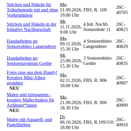
Stricken und Häkeln für
Mo.
26C-
Teilnehmende mit und ohne
21.09.2026,
FBS, R. 109
40705
Vorkenntnisse
19.00 Uhr
Mi.
Stricken und Häkeln in der
4 Init. Nachb.
26C-
11.11.2026,
Initiative Nachbarschaft
Sonnenleite 11
40823
9.00 Uhr
Mo.
Handarbeiten im
4 Seniorenbüro
26C-
09.11.2026,
Seniorenbüro Langendreer
Langendreer
40829
15.30 Uhr
Mi.
Handarbeiten im
3 Seniorenbüro
26C-
23.09.2026,
Seniorenzentrum Gerthe
Gerthe
40835
15.30 Uhr
Fotos raus aus dem Handy!
Mo.
Kreative Mini-Alben
26C-
02.11.2026,
FBS, R. 006
gestalten
40907
18.00 Uhr
NEU
Malen und entspannen -
Mo.
kreative Maltechniken für
26C-
21.09.2026,
FBS, R. 006
Anfänger*innen
40909
18.30 Uhr
NEU
Di.
Malen mit Aquarell- und
26C-
06.10.2026,
FBS, R.109/110
Pastellfarben
40910
18.00 Uhr