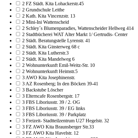
2 FZ Städt. Kita Lohackerstr.45
2 Grundschule Leithe
2 Kath. Kita Vincenzstr. 13
2 Mini-Ini Wattenscheid
2 Schley´s Blumenparadies, Wattenscheider Hellweg 414
2 Stadtbücherei WAT Alter Markt 1/ Gertrudis- Center
2 Städt. Beratungstelle Lyrenstr. 41
2 Städt. Kita Ginsterweg 68 c
2 Städt. Kita Lutherstr.3
2 Städt. Kita Mandelweg 6
2 Wohnunterkunft Emil-Weitz-Str. 10
2 Wohnunterkunft Heimstr.5
3 AWO Kita Josephinenstr.
3 AZ Rosenberg; In den Böcken 39-41
3 Backstube Löscher
3 Elterncafe Rosenbergstr. 17
3 FBS Liboriusstr. 39 / 2. OG
3 FBS Liboriusstr. 39 / EG links
3 FBS Liboriusstr. 39 / Parkplatz
3 Freizeit- Stadtteilzentrum U27 Hegelstr. 32
3 FZ AWO Kita Braunsberger Str.33
3 FZ AWO Kita Havelstr. 12