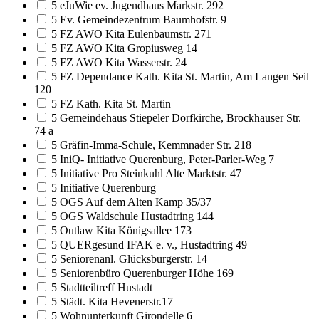
5 eJuWie ev. Jugendhaus Markstr. 292
5 Ev. Gemeindezentrum Baumhofstr. 9
5 FZ AWO Kita Eulenbaumstr. 271
5 FZ AWO Kita Gropiusweg 14
5 FZ AWO Kita Wasserstr. 24
5 FZ Dependance Kath. Kita St. Martin, Am Langen Seil
120
5 FZ Kath. Kita St. Martin
5 Gemeindehaus Stiepeler Dorfkirche, Brockhauser Str.
74 a
5 Gräfin-Imma-Schule, Kemmnader Str. 218
5 IniQ- Initiative Querenburg, Peter-Parler-Weg 7
5 Initiative Pro Steinkuhl Alte Marktstr. 47
5 Initiative Querenburg
5 OGS Auf dem Alten Kamp 35/37
5 OGS Waldschule Hustadtring 144
5 Outlaw Kita Königsallee 173
5 QUERgesund IFAK e. v., Hustadtring 49
5 Seniorenanl. Glücksburgerstr. 14
5 Seniorenbüro Querenburger Höhe 169
5 Stadtteiltreff Hustadt
5 Städt. Kita Hevenerstr.17
5 Wohnunterkunft Girondelle 6