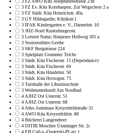
3 FZ AWO Kita Josephinenstrasse 238
3 FZ Ev. Kita Kornharpen, Zur Wegschere 2 a
3 FZ Städt. Kita Heinrichstr. 40a
3 GY Hildegardis; Klinikstr.1
3 IFAK Kindergarten e. V., Diemelstr. 10
3 JHZ-Nord Rastenburgerstr.
3 Lernort Natur; Harpener Hellweg 301 a
3 Seniorenbüro Gerthe
3 SKF Bergstrasse 224
3 Spielplatz Grummer Teiche
3 Städt. Kita Fischerstr. 15 (Dependance)
3 Städt. Kita Fischerstr. 69
3 Städt. Kita Händelstr. 50
3 Städt. Kita Herzogstr. 75
3 Turnhalle der Liboriusschule
3 Wohnunterkunft Am Nordbad
4 AJHZ Ost Unterstr. 51
4 AJHZ Ost Unterstr. 68
4 Altes Amtshaus Kreyenfeldstraße 31
4 AWO Kita Kreyenfeldstr. 88
4 Bücherei Langendreer
4 DITIB Moschee Ümminger Str. 2c
4 EB Carl-v.-Ossietzki-PLatz 1