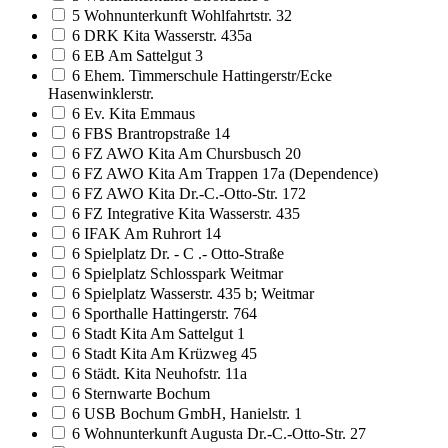
5 Wohnunterkunft Wohlfahrtstr. 32
6 DRK Kita Wasserstr. 435a
6 EB Am Sattelgut 3
6 Ehem. Timmerschule Hattingerstr/Ecke
Hasenwinklerstr.
6 Ev. Kita Emmaus
6 FBS Brantropstraße 14
6 FZ AWO Kita Am Chursbusch 20
6 FZ AWO Kita Am Trappen 17a (Dependence)
6 FZ AWO Kita Dr.-C.-Otto-Str. 172
6 FZ Integrative Kita Wasserstr. 435
6 IFAK Am Ruhrort 14
6 Spielplatz Dr. - C .- Otto-Straße
6 Spielplatz Schlosspark Weitmar
6 Spielplatz Wasserstr. 435 b; Weitmar
6 Sporthalle Hattingerstr. 764
6 Stadt Kita Am Sattelgut 1
6 Stadt Kita Am Krüzweg 45
6 Städt. Kita Neuhofstr. 11a
6 Sternwarte Bochum
6 USB Bochum GmbH, Hanielstr. 1
6 Wohnunterkunft Augusta Dr.-C.-Otto-Str. 27