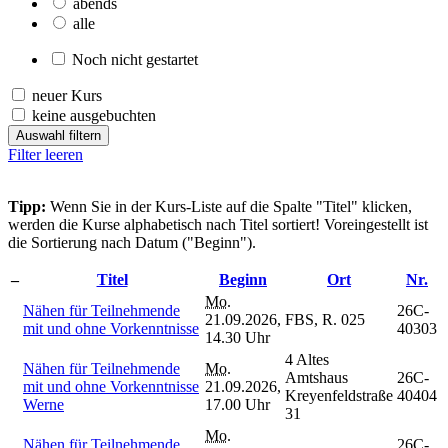
abends
alle
Noch nicht gestartet
neuer Kurs
keine ausgebuchten
Auswahl filtern
Filter leeren
Tipp:
Wenn Sie in der Kurs-Liste auf die Spalte "Titel" klicken,
werden die Kurse alphabetisch nach Titel sortiert! Voreingestellt ist
die Sortierung nach Datum ("Beginn").
–
Titel
Beginn
Ort
Nr.
Mo.
Nähen für Teilnehmende
26C-
21.09.2026,
FBS, R. 025
mit und ohne Vorkenntnisse
40303
14.30 Uhr
4 Altes
Nähen für Teilnehmende
Mo.
Amtshaus
26C-
mit und ohne Vorkenntnisse
21.09.2026,
Kreyenfeldstraße
40404
Werne
17.00 Uhr
31
Mo.
Nähen für Teilnehmende
26C-