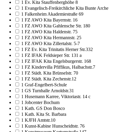
1 Ev. Kita Stauffenberghöhe 8
1 Evangelisch-Freikirchliche Kita Bunte Arche
1 Falkenheim Akademiestraße 69
1 FZ AWO Kita Bayernstr. 16
1 FZ AWO Kita Gahlensche Str. 180
1 FZ AWO Kita Haldenstr. 75
1 FZ AWO Kita Hermannstr. 25
1 FZ AWO Kita Zillertalstr. 5-7
1 FZ Ev. Kita Trinitatis Herner Str.332
1 FZ IFAK Feldsieper Str. 131 a
1 FZ IFAK Kita Engelsburgerstr. 168
1 FZ Kindervilla Pfiffikus, Halbachstr.7
1 FZ Städt. Kita Brünselstr. 70
1 FZ Städt. Kita Zechenstr.12
1 Graf-Engelbert-Schule
1 GS Turnhalle Arnoldstr.31
1 Husemann Karree, Viktoriastr. 14 c
1 Jobcenter Bochum
1 Kath. GS Don Bosco
1 Kath. Kita St. Barbara
1 KJFH Amtstr.10
1 Kunst-Kabine Hunscheidtstr. 76
1 Kunstmuseum Kortumstraße 147