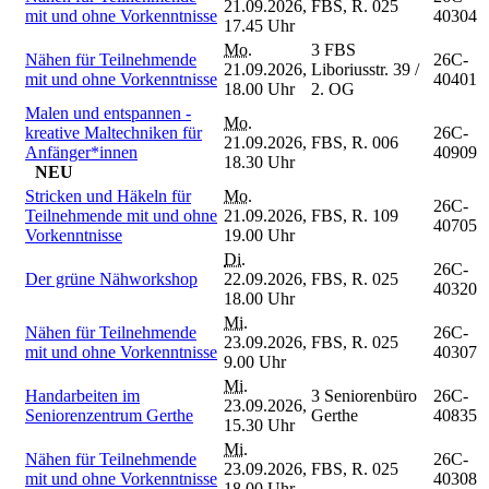
21.09.2026,
FBS, R. 025
mit und ohne Vorkenntnisse
40304
17.45 Uhr
Mo.
3 FBS
Nähen für Teilnehmende
26C-
21.09.2026,
Liboriusstr. 39 /
mit und ohne Vorkenntnisse
40401
18.00 Uhr
2. OG
Malen und entspannen -
Mo.
kreative Maltechniken für
26C-
21.09.2026,
FBS, R. 006
Anfänger*innen
40909
18.30 Uhr
NEU
Stricken und Häkeln für
Mo.
26C-
Teilnehmende mit und ohne
21.09.2026,
FBS, R. 109
40705
Vorkenntnisse
19.00 Uhr
Di.
26C-
Der grüne Nähworkshop
22.09.2026,
FBS, R. 025
40320
18.00 Uhr
Mi.
Nähen für Teilnehmende
26C-
23.09.2026,
FBS, R. 025
mit und ohne Vorkenntnisse
40307
9.00 Uhr
Mi.
Handarbeiten im
3 Seniorenbüro
26C-
23.09.2026,
Seniorenzentrum Gerthe
Gerthe
40835
15.30 Uhr
Mi.
Nähen für Teilnehmende
26C-
23.09.2026,
FBS, R. 025
mit und ohne Vorkenntnisse
40308
18.00 Uhr