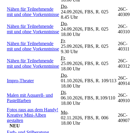
Do.
Nähen für Teilnehmende
26C-
24.09.2026,
FBS, R. 025
mit und ohne Vorkenntnisse
40309
8.45 Uhr
Do.
Nähen für Teilnehmende
26C-
24.09.2026,
FBS, R. 025
mit und ohne Vorkenntnisse
40310
18.00 Uhr
Fr.
Nähen für Teilnehmende
26C-
25.09.2026,
FBS, R. 025
mit und ohne Vorkenntnisse
40311
9.30 Uhr
Fr.
Nähen für Teilnehmende
26C-
25.09.2026,
FBS, R. 025
mit und ohne Vorkenntnisse
40312
18.00 Uhr
Do.
26C-
Impro-Theater
01.10.2026,
FBS, R. 109/113
40914
18.00 Uhr
Di.
Malen mit Aquarell- und
26C-
06.10.2026,
FBS, R.109/110
Pastellfarben
40910
18.00 Uhr
Fotos raus aus dem Handy!
Mo.
Kreative Mini-Alben
26C-
02.11.2026,
FBS, R. 006
gestalten
40907
18.00 Uhr
NEU
Farb- und Stilberatung