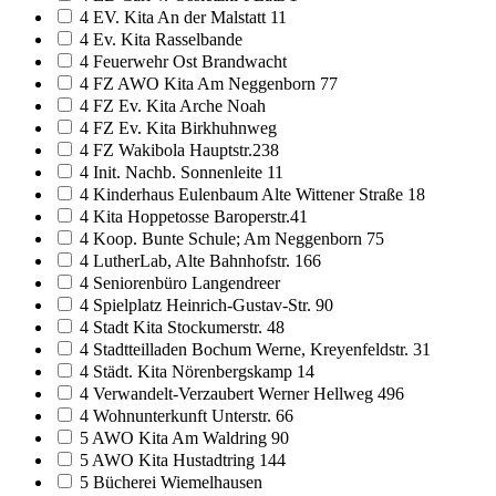
4 EV. Kita An der Malstatt 11
4 Ev. Kita Rasselbande
4 Feuerwehr Ost Brandwacht
4 FZ AWO Kita Am Neggenborn 77
4 FZ Ev. Kita Arche Noah
4 FZ Ev. Kita Birkhuhnweg
4 FZ Wakibola Hauptstr.238
4 Init. Nachb. Sonnenleite 11
4 Kinderhaus Eulenbaum Alte Wittener Straße 18
4 Kita Hoppetosse Baroperstr.41
4 Koop. Bunte Schule; Am Neggenborn 75
4 LutherLab, Alte Bahnhofstr. 166
4 Seniorenbüro Langendreer
4 Spielplatz Heinrich-Gustav-Str. 90
4 Stadt Kita Stockumerstr. 48
4 Stadtteilladen Bochum Werne, Kreyenfeldstr. 31
4 Städt. Kita Nörenbergskamp 14
4 Verwandelt-Verzaubert Werner Hellweg 496
4 Wohnunterkunft Unterstr. 66
5 AWO Kita Am Waldring 90
5 AWO Kita Hustadtring 144
5 Bücherei Wiemelhausen