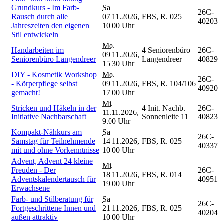
Grundkurs - Im Farb-
Sa.
26C-
Rausch durch alle
07.11.2026,
FBS, R. 025
40203
Jahreszeiten den eigenen
10.00 Uhr
Stil entwickeln
Mo.
Handarbeiten im
4 Seniorenbüro
26C-
09.11.2026,
Seniorenbüro Langendreer
Langendreer
40829
15.30 Uhr
DIY - Kosmetik Workshop
Mo.
26C-
- Körperpflege selbst
09.11.2026,
FBS, R. 104/106
40920
gemacht!
17.00 Uhr
Mi.
Stricken und Häkeln in der
4 Init. Nachb.
26C-
11.11.2026,
Initiative Nachbarschaft
Sonnenleite 11
40823
9.00 Uhr
Kompakt-Nähkurs am
Sa.
26C-
Samstag für Teilnehmende
14.11.2026,
FBS, R. 025
40337
mit und ohne Vorkenntnisse
10.00 Uhr
Advent, Advent 24 kleine
Mi.
Freuden - Der
26C-
18.11.2026,
FBS, R. 014
Adventskalendertausch für
40951
19.00 Uhr
Erwachsene
Farb- und Stilberatung für
Sa.
26C-
Fortgeschrittene Innen und
21.11.2026,
FBS, R. 025
40204
außen attraktiv
10.00 Uhr