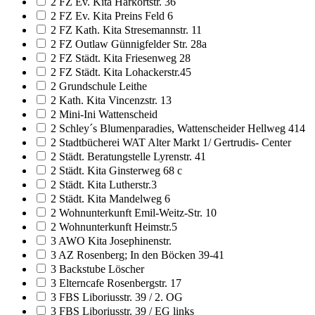
2 FZ Ev. Kita Harkortstr. 36
2 FZ Ev. Kita Preins Feld 6
2 FZ Kath. Kita Stresemannstr. 11
2 FZ Outlaw Günnigfelder Str. 28a
2 FZ Städt. Kita Friesenweg 28
2 FZ Städt. Kita Lohackerstr.45
2 Grundschule Leithe
2 Kath. Kita Vincenzstr. 13
2 Mini-Ini Wattenscheid
2 Schley´s Blumenparadies, Wattenscheider Hellweg 414
2 Stadtbücherei WAT Alter Markt 1/ Gertrudis- Center
2 Städt. Beratungstelle Lyrenstr. 41
2 Städt. Kita Ginsterweg 68 c
2 Städt. Kita Lutherstr.3
2 Städt. Kita Mandelweg 6
2 Wohnunterkunft Emil-Weitz-Str. 10
2 Wohnunterkunft Heimstr.5
3 AWO Kita Josephinenstr.
3 AZ Rosenberg; In den Böcken 39-41
3 Backstube Löscher
3 Elterncafe Rosenbergstr. 17
3 FBS Liboriusstr. 39 / 2. OG
3 FBS Liboriusstr. 39 / EG links