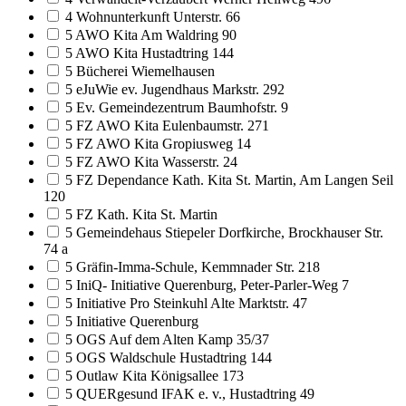
4 Wohnunterkunft Unterstr. 66
5 AWO Kita Am Waldring 90
5 AWO Kita Hustadtring 144
5 Bücherei Wiemelhausen
5 eJuWie ev. Jugendhaus Markstr. 292
5 Ev. Gemeindezentrum Baumhofstr. 9
5 FZ AWO Kita Eulenbaumstr. 271
5 FZ AWO Kita Gropiusweg 14
5 FZ AWO Kita Wasserstr. 24
5 FZ Dependance Kath. Kita St. Martin, Am Langen Seil
120
5 FZ Kath. Kita St. Martin
5 Gemeindehaus Stiepeler Dorfkirche, Brockhauser Str.
74 a
5 Gräfin-Imma-Schule, Kemmnader Str. 218
5 IniQ- Initiative Querenburg, Peter-Parler-Weg 7
5 Initiative Pro Steinkuhl Alte Marktstr. 47
5 Initiative Querenburg
5 OGS Auf dem Alten Kamp 35/37
5 OGS Waldschule Hustadtring 144
5 Outlaw Kita Königsallee 173
5 QUERgesund IFAK e. v., Hustadtring 49