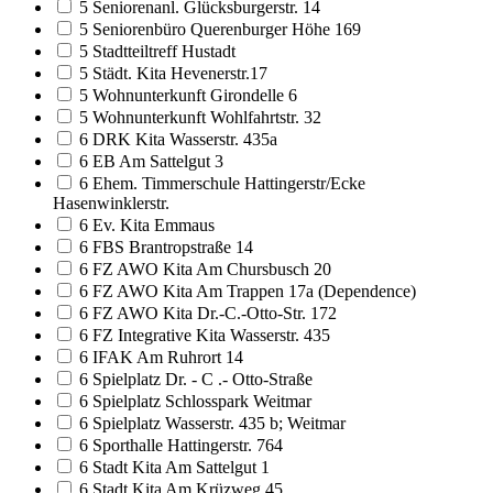
5 Seniorenanl. Glücksburgerstr. 14
5 Seniorenbüro Querenburger Höhe 169
5 Stadtteiltreff Hustadt
5 Städt. Kita Hevenerstr.17
5 Wohnunterkunft Girondelle 6
5 Wohnunterkunft Wohlfahrtstr. 32
6 DRK Kita Wasserstr. 435a
6 EB Am Sattelgut 3
6 Ehem. Timmerschule Hattingerstr/Ecke
Hasenwinklerstr.
6 Ev. Kita Emmaus
6 FBS Brantropstraße 14
6 FZ AWO Kita Am Chursbusch 20
6 FZ AWO Kita Am Trappen 17a (Dependence)
6 FZ AWO Kita Dr.-C.-Otto-Str. 172
6 FZ Integrative Kita Wasserstr. 435
6 IFAK Am Ruhrort 14
6 Spielplatz Dr. - C .- Otto-Straße
6 Spielplatz Schlosspark Weitmar
6 Spielplatz Wasserstr. 435 b; Weitmar
6 Sporthalle Hattingerstr. 764
6 Stadt Kita Am Sattelgut 1
6 Stadt Kita Am Krüzweg 45