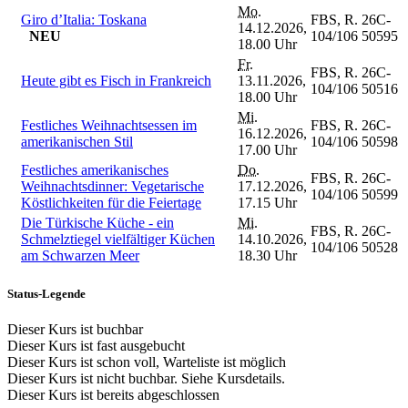
Mo.
Giro d’Italia: Toskana
FBS, R.
26C-
14.12.2026,
NEU
104/106
50595
18.00 Uhr
Fr.
FBS, R.
26C-
Heute gibt es Fisch in Frankreich
13.11.2026,
104/106
50516
18.00 Uhr
Mi.
Festliches Weihnachtsessen im
FBS, R.
26C-
16.12.2026,
amerikanischen Stil
104/106
50598
17.00 Uhr
Festliches amerikanisches
Do.
FBS, R.
26C-
Weihnachtsdinner: Vegetarische
17.12.2026,
104/106
50599
Köstlichkeiten für die Feiertage
17.15 Uhr
Die Türkische Küche - ein
Mi.
FBS, R.
26C-
Schmelztiegel vielfältiger Küchen
14.10.2026,
104/106
50528
am Schwarzen Meer
18.30 Uhr
Status-Legende
Dieser Kurs ist buchbar
Dieser Kurs ist fast ausgebucht
Dieser Kurs ist schon voll, Warteliste ist möglich
Dieser Kurs ist nicht buchbar. Siehe Kursdetails.
Dieser Kurs ist bereits abgeschlossen