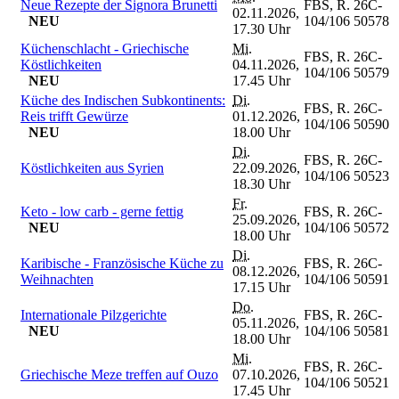
Neue Rezepte der Signora Brunetti
FBS, R.
26C-
02.11.2026,
NEU
104/106
50578
17.30 Uhr
Küchenschlacht - Griechische
Mi.
FBS, R.
26C-
Köstlichkeiten
04.11.2026,
104/106
50579
NEU
17.45 Uhr
Küche des Indischen Subkontinents:
Di.
FBS, R.
26C-
Reis trifft Gewürze
01.12.2026,
104/106
50590
NEU
18.00 Uhr
Di.
FBS, R.
26C-
Köstlichkeiten aus Syrien
22.09.2026,
104/106
50523
18.30 Uhr
Fr.
Keto - low carb - gerne fettig
FBS, R.
26C-
25.09.2026,
NEU
104/106
50572
18.00 Uhr
Di.
Karibische - Französische Küche zu
FBS, R.
26C-
08.12.2026,
Weihnachten
104/106
50591
17.15 Uhr
Do.
Internationale Pilzgerichte
FBS, R.
26C-
05.11.2026,
NEU
104/106
50581
18.00 Uhr
Mi.
FBS, R.
26C-
Griechische Meze treffen auf Ouzo
07.10.2026,
104/106
50521
17.45 Uhr