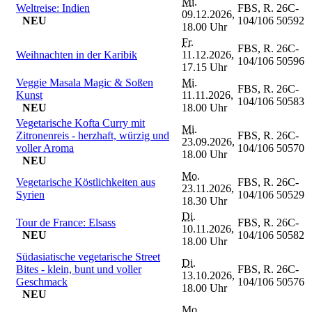
Mi.
Weltreise: Indien
FBS, R.
26C-
09.12.2026,
NEU
104/106
50592
18.00 Uhr
Fr.
FBS, R.
26C-
Weihnachten in der Karibik
11.12.2026,
104/106
50596
17.15 Uhr
Veggie Masala Magic & Soßen
Mi.
FBS, R.
26C-
Kunst
11.11.2026,
104/106
50583
NEU
18.00 Uhr
Vegetarische Kofta Curry mit
Mi.
Zitronenreis - herzhaft, würzig und
FBS, R.
26C-
23.09.2026,
voller Aroma
104/106
50570
18.00 Uhr
NEU
Mo.
Vegetarische Köstlichkeiten aus
FBS, R.
26C-
23.11.2026,
Syrien
104/106
50529
18.30 Uhr
Di.
Tour de France: Elsass
FBS, R.
26C-
10.11.2026,
NEU
104/106
50582
18.00 Uhr
Südasiatische vegetarische Street
Di.
Bites - klein, bunt und voller
FBS, R.
26C-
13.10.2026,
Geschmack
104/106
50576
18.00 Uhr
NEU
Mo.