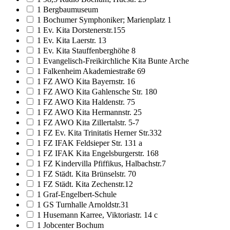
1 Bergbaumuseum
1 Bochumer Symphoniker; Marienplatz 1
1 Ev. Kita Dorstenerstr.155
1 Ev. Kita Laerstr. 13
1 Ev. Kita Stauffenberghöhe 8
1 Evangelisch-Freikirchliche Kita Bunte Arche
1 Falkenheim Akademiestraße 69
1 FZ AWO Kita Bayernstr. 16
1 FZ AWO Kita Gahlensche Str. 180
1 FZ AWO Kita Haldenstr. 75
1 FZ AWO Kita Hermannstr. 25
1 FZ AWO Kita Zillertalstr. 5-7
1 FZ Ev. Kita Trinitatis Herner Str.332
1 FZ IFAK Feldsieper Str. 131 a
1 FZ IFAK Kita Engelsburgerstr. 168
1 FZ Kindervilla Pfiffikus, Halbachstr.7
1 FZ Städt. Kita Brünselstr. 70
1 FZ Städt. Kita Zechenstr.12
1 Graf-Engelbert-Schule
1 GS Turnhalle Arnoldstr.31
1 Husemann Karree, Viktoriastr. 14 c
1 Jobcenter Bochum