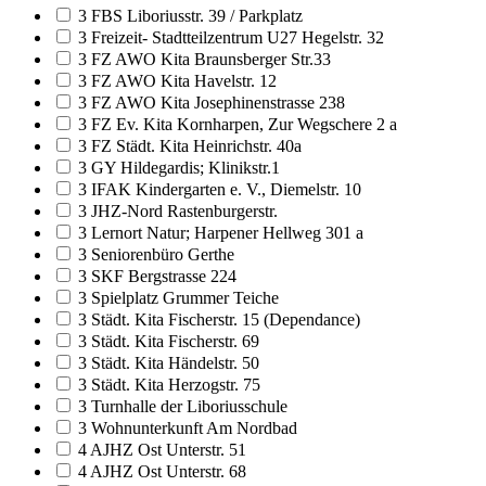
3 FBS Liboriusstr. 39 / Parkplatz
3 Freizeit- Stadtteilzentrum U27 Hegelstr. 32
3 FZ AWO Kita Braunsberger Str.33
3 FZ AWO Kita Havelstr. 12
3 FZ AWO Kita Josephinenstrasse 238
3 FZ Ev. Kita Kornharpen, Zur Wegschere 2 a
3 FZ Städt. Kita Heinrichstr. 40a
3 GY Hildegardis; Klinikstr.1
3 IFAK Kindergarten e. V., Diemelstr. 10
3 JHZ-Nord Rastenburgerstr.
3 Lernort Natur; Harpener Hellweg 301 a
3 Seniorenbüro Gerthe
3 SKF Bergstrasse 224
3 Spielplatz Grummer Teiche
3 Städt. Kita Fischerstr. 15 (Dependance)
3 Städt. Kita Fischerstr. 69
3 Städt. Kita Händelstr. 50
3 Städt. Kita Herzogstr. 75
3 Turnhalle der Liboriusschule
3 Wohnunterkunft Am Nordbad
4 AJHZ Ost Unterstr. 51
4 AJHZ Ost Unterstr. 68