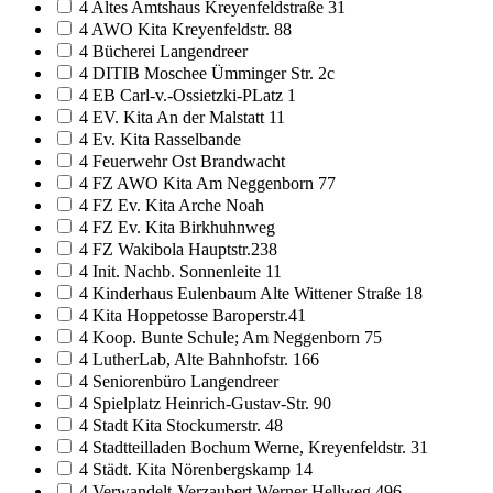
4 Altes Amtshaus Kreyenfeldstraße 31
4 AWO Kita Kreyenfeldstr. 88
4 Bücherei Langendreer
4 DITIB Moschee Ümminger Str. 2c
4 EB Carl-v.-Ossietzki-PLatz 1
4 EV. Kita An der Malstatt 11
4 Ev. Kita Rasselbande
4 Feuerwehr Ost Brandwacht
4 FZ AWO Kita Am Neggenborn 77
4 FZ Ev. Kita Arche Noah
4 FZ Ev. Kita Birkhuhnweg
4 FZ Wakibola Hauptstr.238
4 Init. Nachb. Sonnenleite 11
4 Kinderhaus Eulenbaum Alte Wittener Straße 18
4 Kita Hoppetosse Baroperstr.41
4 Koop. Bunte Schule; Am Neggenborn 75
4 LutherLab, Alte Bahnhofstr. 166
4 Seniorenbüro Langendreer
4 Spielplatz Heinrich-Gustav-Str. 90
4 Stadt Kita Stockumerstr. 48
4 Stadtteilladen Bochum Werne, Kreyenfeldstr. 31
4 Städt. Kita Nörenbergskamp 14
4 Verwandelt-Verzaubert Werner Hellweg 496