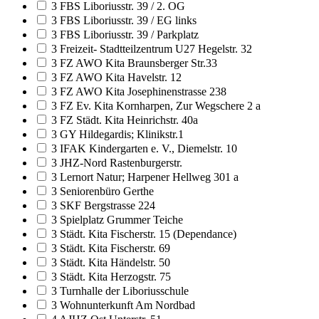
3 FBS Liboriusstr. 39 / 2. OG
3 FBS Liboriusstr. 39 / EG links
3 FBS Liboriusstr. 39 / Parkplatz
3 Freizeit- Stadtteilzentrum U27 Hegelstr. 32
3 FZ AWO Kita Braunsberger Str.33
3 FZ AWO Kita Havelstr. 12
3 FZ AWO Kita Josephinenstrasse 238
3 FZ Ev. Kita Kornharpen, Zur Wegschere 2 a
3 FZ Städt. Kita Heinrichstr. 40a
3 GY Hildegardis; Klinikstr.1
3 IFAK Kindergarten e. V., Diemelstr. 10
3 JHZ-Nord Rastenburgerstr.
3 Lernort Natur; Harpener Hellweg 301 a
3 Seniorenbüro Gerthe
3 SKF Bergstrasse 224
3 Spielplatz Grummer Teiche
3 Städt. Kita Fischerstr. 15 (Dependance)
3 Städt. Kita Fischerstr. 69
3 Städt. Kita Händelstr. 50
3 Städt. Kita Herzogstr. 75
3 Turnhalle der Liboriusschule
3 Wohnunterkunft Am Nordbad