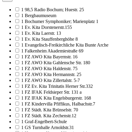
1 98,5 Radio Bochum; Huestr. 25
1 Bergbaumuseum
1 Bochumer Symphoniker; Marienplatz 1
1 Ev. Kita Dorstenerstr.155
1 Ev. Kita Laerstr. 13
1 Ev. Kita Stauffenberghöhe 8
1 Evangelisch-Freikirchliche Kita Bunte Arche
1 Falkenheim Akademiestraße 69
1 FZ AWO Kita Bayernstr. 16
1 FZ AWO Kita Gahlensche Str. 180
1 FZ AWO Kita Haldenstr. 75
1 FZ AWO Kita Hermannstr. 25
1 FZ AWO Kita Zillertalstr. 5-7
1 FZ Ev. Kita Trinitatis Herner Str.332
1 FZ IFAK Feldsieper Str. 131 a
1 FZ IFAK Kita Engelsburgerstr. 168
1 FZ Kindervilla Pfiffikus, Halbachstr.7
1 FZ Städt. Kita Brünselstr. 70
1 FZ Städt. Kita Zechenstr.12
1 Graf-Engelbert-Schule
1 GS Turnhalle Arnoldstr.31