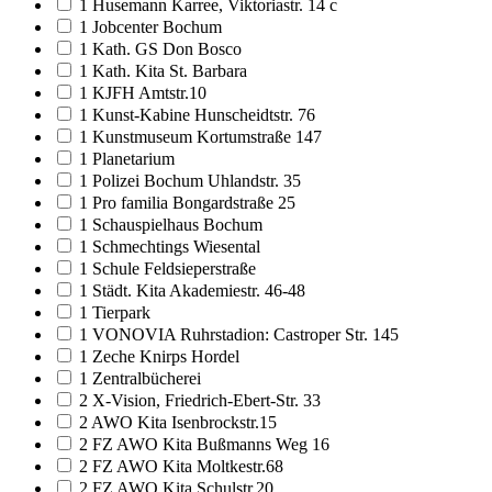
1 Husemann Karree, Viktoriastr. 14 c
1 Jobcenter Bochum
1 Kath. GS Don Bosco
1 Kath. Kita St. Barbara
1 KJFH Amtstr.10
1 Kunst-Kabine Hunscheidtstr. 76
1 Kunstmuseum Kortumstraße 147
1 Planetarium
1 Polizei Bochum Uhlandstr. 35
1 Pro familia Bongardstraße 25
1 Schauspielhaus Bochum
1 Schmechtings Wiesental
1 Schule Feldsieperstraße
1 Städt. Kita Akademiestr. 46-48
1 Tierpark
1 VONOVIA Ruhrstadion: Castroper Str. 145
1 Zeche Knirps Hordel
1 Zentralbücherei
2 X-Vision, Friedrich-Ebert-Str. 33
2 AWO Kita Isenbrockstr.15
2 FZ AWO Kita Bußmanns Weg 16
2 FZ AWO Kita Moltkestr.68
2 FZ AWO Kita Schulstr.20