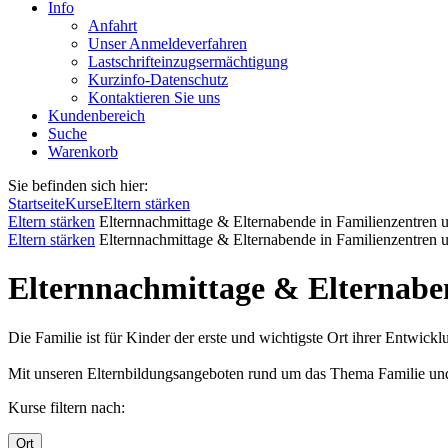
Info
Anfahrt
Unser Anmeldeverfahren
Lastschrifteinzugsermächtigung
Kurzinfo-Datenschutz
Kontaktieren Sie uns
Kundenbereich
Suche
Warenkorb
Sie befinden sich hier:
Startseite
Kurse
Eltern stärken
Eltern stärken
Elternnachmittage & Elternabende in Familienzentren u
Eltern stärken
Elternnachmittage & Elternabende in Familienzentren u
Elternnachmittage & Elternaben
Die Familie ist für Kinder der erste und wichtigste Ort ihrer Entwic
Mit unseren Elternbildungsangeboten rund um das Thema Familie und E
Kurse filtern nach:
Ort