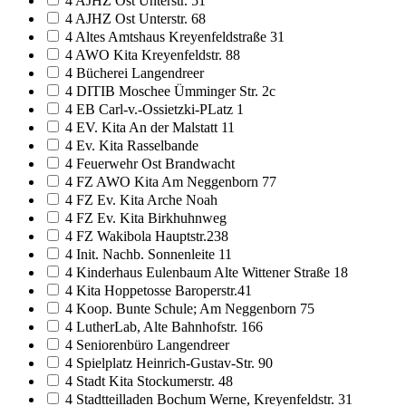
4 AJHZ Ost Unterstr. 51
4 AJHZ Ost Unterstr. 68
4 Altes Amtshaus Kreyenfeldstraße 31
4 AWO Kita Kreyenfeldstr. 88
4 Bücherei Langendreer
4 DITIB Moschee Ümminger Str. 2c
4 EB Carl-v.-Ossietzki-PLatz 1
4 EV. Kita An der Malstatt 11
4 Ev. Kita Rasselbande
4 Feuerwehr Ost Brandwacht
4 FZ AWO Kita Am Neggenborn 77
4 FZ Ev. Kita Arche Noah
4 FZ Ev. Kita Birkhuhnweg
4 FZ Wakibola Hauptstr.238
4 Init. Nachb. Sonnenleite 11
4 Kinderhaus Eulenbaum Alte Wittener Straße 18
4 Kita Hoppetosse Baroperstr.41
4 Koop. Bunte Schule; Am Neggenborn 75
4 LutherLab, Alte Bahnhofstr. 166
4 Seniorenbüro Langendreer
4 Spielplatz Heinrich-Gustav-Str. 90
4 Stadt Kita Stockumerstr. 48
4 Stadtteilladen Bochum Werne, Kreyenfeldstr. 31