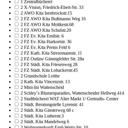
1 Zentralbücherei
2 X-Vision, Friedrich-Ebert-Str. 33
2 AWO Kita Isenbrockstr.15
2 FZ AWO Kita Bußmanns Weg 16
2 FZ AWO Kita Moltkestr.68
2 FZ AWO Kita Schulstr.20
2 FZ Ev. Kita Emilstr. 6
2 FZ Ev. Kita Harkortstr. 36
2 FZ Ev. Kita Preins Feld 6
2 FZ Kath. Kita Stresemannstr. 11
2 FZ Outlaw Günnigfelder Str. 28a
2 FZ Städt. Kita Friesenweg 28
2 FZ Städt. Kita Lohackerstr.45
2 Grundschule Leithe
2 Kath. Kita Vincenzstr. 13
2 Mini-Ini Wattenscheid
2 Schley´s Blumenparadies, Wattenscheider Hellweg 414
2 Stadtbücherei WAT Alter Markt 1/ Gertrudis- Center
2 Städt. Beratungstelle Lyrenstr. 41
2 Städt. Kita Ginsterweg 68 c
2 Städt. Kita Lutherstr.3
2 Städt. Kita Mandelweg 6
2 Wohnunterkunft Emil-Weitz-Str. 10