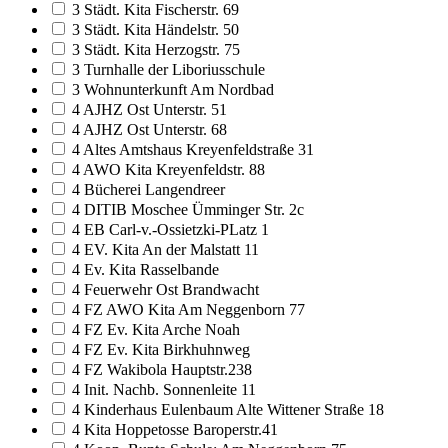
3 Städt. Kita Fischerstr. 69
3 Städt. Kita Händelstr. 50
3 Städt. Kita Herzogstr. 75
3 Turnhalle der Liboriusschule
3 Wohnunterkunft Am Nordbad
4 AJHZ Ost Unterstr. 51
4 AJHZ Ost Unterstr. 68
4 Altes Amtshaus Kreyenfeldstraße 31
4 AWO Kita Kreyenfeldstr. 88
4 Bücherei Langendreer
4 DITIB Moschee Ümminger Str. 2c
4 EB Carl-v.-Ossietzki-PLatz 1
4 EV. Kita An der Malstatt 11
4 Ev. Kita Rasselbande
4 Feuerwehr Ost Brandwacht
4 FZ AWO Kita Am Neggenborn 77
4 FZ Ev. Kita Arche Noah
4 FZ Ev. Kita Birkhuhnweg
4 FZ Wakibola Hauptstr.238
4 Init. Nachb. Sonnenleite 11
4 Kinderhaus Eulenbaum Alte Wittener Straße 18
4 Kita Hoppetosse Baroperstr.41