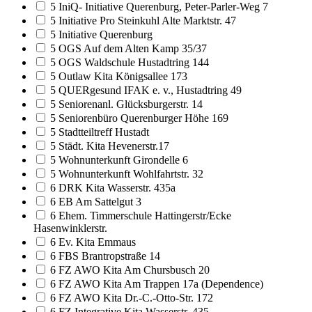
5 IniQ- Initiative Querenburg, Peter-Parler-Weg 7
5 Initiative Pro Steinkuhl Alte Marktstr. 47
5 Initiative Querenburg
5 OGS Auf dem Alten Kamp 35/37
5 OGS Waldschule Hustadtring 144
5 Outlaw Kita Königsallee 173
5 QUERgesund IFAK e. v., Hustadtring 49
5 Seniorenanl. Glücksburgerstr. 14
5 Seniorenbüro Querenburger Höhe 169
5 Stadtteiltreff Hustadt
5 Städt. Kita Hevenerstr.17
5 Wohnunterkunft Girondelle 6
5 Wohnunterkunft Wohlfahrtstr. 32
6 DRK Kita Wasserstr. 435a
6 EB Am Sattelgut 3
6 Ehem. Timmerschule Hattingerstr/Ecke
Hasenwinklerstr.
6 Ev. Kita Emmaus
6 FBS Brantropstraße 14
6 FZ AWO Kita Am Chursbusch 20
6 FZ AWO Kita Am Trappen 17a (Dependence)
6 FZ AWO Kita Dr.-C.-Otto-Str. 172
6 FZ Integrative Kita Wasserstr. 435