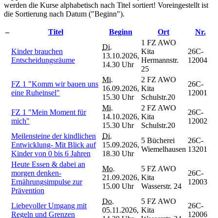
werden die Kurse alphabetisch nach Titel sortiert! Voreingestellt ist
die Sortierung nach Datum ("Beginn").
–
Titel
Beginn
Ort
Nr.
1 FZ AWO
Di.
Kinder brauchen
Kita
26C-
13.10.2026,
Entscheidungsräume
Hermannstr.
12004
14.30 Uhr
25
Mi.
2 FZ AWO
FZ 1 "Komm wir bauen uns
26C-
16.09.2026,
Kita
eine Ruheinsel"
12001
15.30 Uhr
Schulstr.20
Mi.
2 FZ AWO
FZ 1 "Mein Moment für
26C-
14.10.2026,
Kita
mich"
12002
15.30 Uhr
Schulstr.20
Meilensteine der kindlichen
Di.
5 Bücherei
26C-
Entwicklung- Mit Blick auf
15.09.2026,
Wiemelhausen
13201
Kinder von 0 bis 6 Jahren
18.30 Uhr
Heute Essen & dabei an
Mo.
5 FZ AWO
morgen denken-
26C-
21.09.2026,
Kita
Ernährungsimpulse zur
12003
15.00 Uhr
Wasserstr. 24
Prävention
Do.
5 FZ AWO
Liebevoller Umgang mit
26C-
05.11.2026,
Kita
Regeln und Grenzen
12006