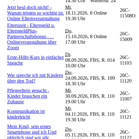
14.30 Uhr
Wasserstr. 24
Jetzt heul doch nicht! -
Mi.
26C-
Warum trösten so wichtig ist.
18.11.2026,
8 Online
11508O
Online Elternveranstaltung
19.30 Uhr
Elternzeit - Elterngeld u.
ElterngeldPlus-
Do.
26C-
Partnerschaftsbonus . . .
15.10.2026,
8 Online
15009
Onlineveranstaltung über
17.00 Uhr
Zoom
Di.
Erste-Hilfe-Kurs in einfacher
26C-
08.09.2026,
FBS, R. 014
Sprache
11103
10.00 Uhr
Do.
Wie spreche ich mit Kindern
26C-
24.09.2026,
FBS, R. 109
über den Tod?
11120
18.30 Uhr
Pflegeeltern gesucht -
Mi.
26C-
Kinder brauchen ein
30.09.2026,
FBS, R. 110
11007
Zuhause
19.00 Uhr
Mi.
Kommunikation ist
26C-
04.11.2026,
FBS, R. 110
kinderleicht
11121
19.30 Uhr
Mein Kind, sein erstes
Do.
Smartphone und ich Und
26C-
05.11.2026,
FBS, R. 110
plötzlich sind wir alle
11122