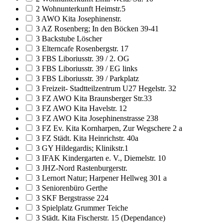
2 Wohnunterkunft Heimstr.5
3 AWO Kita Josephinenstr.
3 AZ Rosenberg; In den Böcken 39-41
3 Backstube Löscher
3 Elterncafe Rosenbergstr. 17
3 FBS Liboriusstr. 39 / 2. OG
3 FBS Liboriusstr. 39 / EG links
3 FBS Liboriusstr. 39 / Parkplatz
3 Freizeit- Stadtteilzentrum U27 Hegelstr. 32
3 FZ AWO Kita Braunsberger Str.33
3 FZ AWO Kita Havelstr. 12
3 FZ AWO Kita Josephinenstrasse 238
3 FZ Ev. Kita Kornharpen, Zur Wegschere 2 a
3 FZ Städt. Kita Heinrichstr. 40a
3 GY Hildegardis; Klinikstr.1
3 IFAK Kindergarten e. V., Diemelstr. 10
3 JHZ-Nord Rastenburgerstr.
3 Lernort Natur; Harpener Hellweg 301 a
3 Seniorenbüro Gerthe
3 SKF Bergstrasse 224
3 Spielplatz Grummer Teiche
3 Städt. Kita Fischerstr. 15 (Dependance)