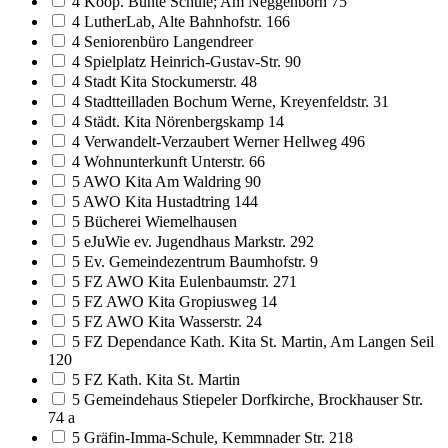
4 Koop. Bunte Schule; Am Neggenborn 75
4 LutherLab, Alte Bahnhofstr. 166
4 Seniorenbüro Langendreer
4 Spielplatz Heinrich-Gustav-Str. 90
4 Stadt Kita Stockumerstr. 48
4 Stadtteilladen Bochum Werne, Kreyenfeldstr. 31
4 Städt. Kita Nörenbergskamp 14
4 Verwandelt-Verzaubert Werner Hellweg 496
4 Wohnunterkunft Unterstr. 66
5 AWO Kita Am Waldring 90
5 AWO Kita Hustadtring 144
5 Bücherei Wiemelhausen
5 eJuWie ev. Jugendhaus Markstr. 292
5 Ev. Gemeindezentrum Baumhofstr. 9
5 FZ AWO Kita Eulenbaumstr. 271
5 FZ AWO Kita Gropiusweg 14
5 FZ AWO Kita Wasserstr. 24
5 FZ Dependance Kath. Kita St. Martin, Am Langen Seil
120
5 FZ Kath. Kita St. Martin
5 Gemeindehaus Stiepeler Dorfkirche, Brockhauser Str.
74 a
5 Gräfin-Imma-Schule, Kemmnader Str. 218