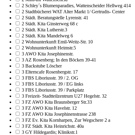
2 Schley´s Blumenparadies, Wattenscheider Hellweg 414
2 Stadtbücherei WAT Alter Markt 1/ Gertrudis- Center
2 Städt. Beratungstelle Lyrenstr. 41
2 Städt. Kita Ginsterweg 68 c
2 Städt. Kita Lutherstr.3
2 Städt. Kita Mandelweg 6
2 Wohnunterkunft Emil-Weitz-Str. 10
2 Wohnunterkunft Heimstr.5
3 AWO Kita Josephinenstr.
3 AZ Rosenberg; In den Böcken 39-41
3 Backstube Löscher
3 Elterncafe Rosenbergstr. 17
3 FBS Liboriusstr. 39 / 2. OG
3 FBS Liboriusstr. 39 / EG links
3 FBS Liboriusstr. 39 / Parkplatz
3 Freizeit- Stadtteilzentrum U27 Hegelstr. 32
3 FZ AWO Kita Braunsberger Str.33
3 FZ AWO Kita Havelstr. 12
3 FZ AWO Kita Josephinenstrasse 238
3 FZ Ev. Kita Kornharpen, Zur Wegschere 2 a
3 FZ Städt. Kita Heinrichstr. 40a
3 GY Hildegardis; Klinikstr.1