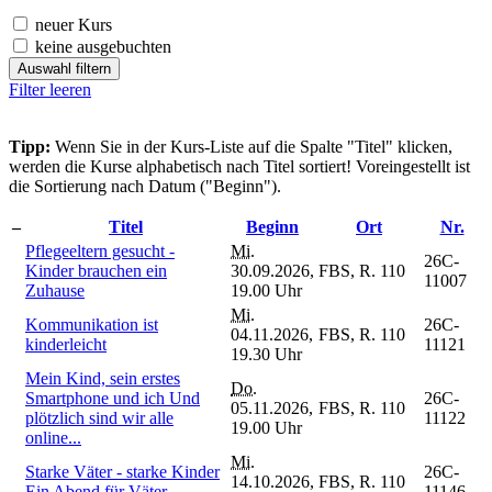
neuer Kurs
keine ausgebuchten
Auswahl filtern
Filter leeren
Tipp:
Wenn Sie in der Kurs-Liste auf die Spalte "Titel" klicken,
werden die Kurse alphabetisch nach Titel sortiert! Voreingestellt ist
die Sortierung nach Datum ("Beginn").
–
Titel
Beginn
Ort
Nr.
Pflegeeltern gesucht -
Mi.
26C-
Kinder brauchen ein
30.09.2026,
FBS, R. 110
11007
Zuhause
19.00 Uhr
Mi.
Kommunikation ist
26C-
04.11.2026,
FBS, R. 110
kinderleicht
11121
19.30 Uhr
Mein Kind, sein erstes
Do.
Smartphone und ich Und
26C-
05.11.2026,
FBS, R. 110
plötzlich sind wir alle
11122
19.00 Uhr
online...
Mi.
Starke Väter - starke Kinder
26C-
14.10.2026,
FBS, R. 110
Ein Abend für Väter
11146