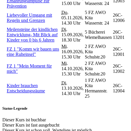
Ernährungsimpulse zur
12003
15.00 Uhr
Wasserstr. 24
Prävention
Do.
5 FZ AWO
Liebevoller Umgang mit
26C-
05.11.2026,
Kita
Regeln und Grenzen
12006
14.30 Uhr
Wasserstr. 24
Meilensteine der kindlichen
Di.
5 Bücherei
26C-
Entwicklung- Mit Blick auf
15.09.2026,
Wiemelhausen
13201
Kinder von 0 bis 6 Jahren
18.30 Uhr
Mi.
2 FZ AWO
FZ 1 "Komm wir bauen uns
26C-
16.09.2026,
Kita
eine Ruheinsel"
12001
15.30 Uhr
Schulstr.20
Mi.
2 FZ AWO
FZ 1 "Mein Moment für
26C-
14.10.2026,
Kita
mich"
12002
15.30 Uhr
Schulstr.20
1 FZ AWO
Di.
Kinder brauchen
Kita
26C-
13.10.2026,
Entscheidungsräume
Hermannstr.
12004
14.30 Uhr
25
Status-Legende
Dieser Kurs ist buchbar
Dieser Kurs ist fast ausgebucht
Dieser Kurs ist schon voll, Warteliste ist möglich