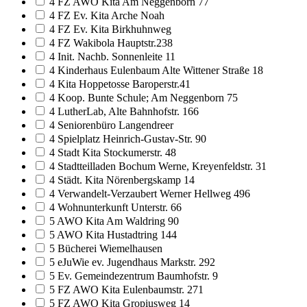
4 FZ AWO Kita Am Neggenborn 77
4 FZ Ev. Kita Arche Noah
4 FZ Ev. Kita Birkhuhnweg
4 FZ Wakibola Hauptstr.238
4 Init. Nachb. Sonnenleite 11
4 Kinderhaus Eulenbaum Alte Wittener Straße 18
4 Kita Hoppetosse Baroperstr.41
4 Koop. Bunte Schule; Am Neggenborn 75
4 LutherLab, Alte Bahnhofstr. 166
4 Seniorenbüro Langendreer
4 Spielplatz Heinrich-Gustav-Str. 90
4 Stadt Kita Stockumerstr. 48
4 Stadtteilladen Bochum Werne, Kreyenfeldstr. 31
4 Städt. Kita Nörenbergskamp 14
4 Verwandelt-Verzaubert Werner Hellweg 496
4 Wohnunterkunft Unterstr. 66
5 AWO Kita Am Waldring 90
5 AWO Kita Hustadtring 144
5 Bücherei Wiemelhausen
5 eJuWie ev. Jugendhaus Markstr. 292
5 Ev. Gemeindezentrum Baumhofstr. 9
5 FZ AWO Kita Eulenbaumstr. 271
5 FZ AWO Kita Gropiusweg 14