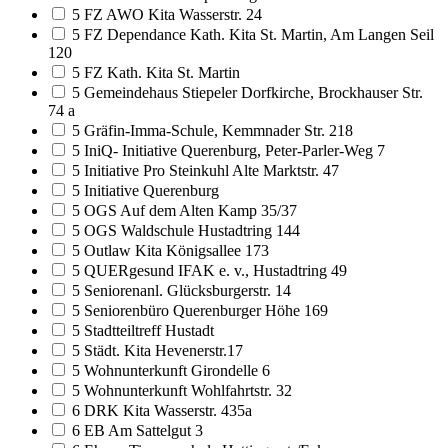
5 FZ AWO Kita Wasserstr. 24
5 FZ Dependance Kath. Kita St. Martin, Am Langen Seil
120
5 FZ Kath. Kita St. Martin
5 Gemeindehaus Stiepeler Dorfkirche, Brockhauser Str.
74 a
5 Gräfin-Imma-Schule, Kemmnader Str. 218
5 IniQ- Initiative Querenburg, Peter-Parler-Weg 7
5 Initiative Pro Steinkuhl Alte Marktstr. 47
5 Initiative Querenburg
5 OGS Auf dem Alten Kamp 35/37
5 OGS Waldschule Hustadtring 144
5 Outlaw Kita Königsallee 173
5 QUERgesund IFAK e. v., Hustadtring 49
5 Seniorenanl. Glücksburgerstr. 14
5 Seniorenbüro Querenburger Höhe 169
5 Stadtteiltreff Hustadt
5 Städt. Kita Hevenerstr.17
5 Wohnunterkunft Girondelle 6
5 Wohnunterkunft Wohlfahrtstr. 32
6 DRK Kita Wasserstr. 435a
6 EB Am Sattelgut 3