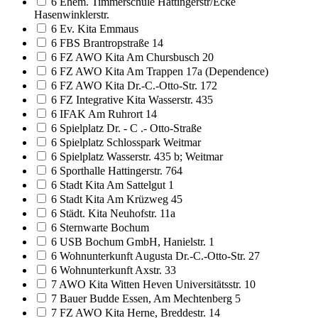
6 Ehem. Timmerschule Hattingerstr/Ecke
Hasenwinklerstr.
6 Ev. Kita Emmaus
6 FBS Brantropstraße 14
6 FZ AWO Kita Am Chursbusch 20
6 FZ AWO Kita Am Trappen 17a (Dependence)
6 FZ AWO Kita Dr.-C.-Otto-Str. 172
6 FZ Integrative Kita Wasserstr. 435
6 IFAK Am Ruhrort 14
6 Spielplatz Dr. - C .- Otto-Straße
6 Spielplatz Schlosspark Weitmar
6 Spielplatz Wasserstr. 435 b; Weitmar
6 Sporthalle Hattingerstr. 764
6 Stadt Kita Am Sattelgut 1
6 Stadt Kita Am Krüzweg 45
6 Städt. Kita Neuhofstr. 11a
6 Sternwarte Bochum
6 USB Bochum GmbH, Hanielstr. 1
6 Wohnunterkunft Augusta Dr.-C.-Otto-Str. 27
6 Wohnunterkunft Axstr. 33
7 AWO Kita Witten Heven Universitätsstr. 10
7 Bauer Budde Essen, Am Mechtenberg 5
7 FZ AWO Kita Herne, Breddestr. 14