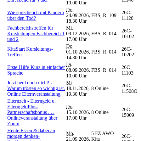
19.00 Uhr
Do.
Wie spreche ich mit Kindern
26C-
24.09.2026,
FBS, R. 109
über den Tod?
11120
18.30 Uhr
Fachbereichstreffen für
Mi.
26C-
Kursleitungen Fachbereich 1
09.12.2026,
FBS, R. 014
10102
und 2
17.00 Uhr
Do.
KitaStart Kursleitungs-
26C-
01.10.2026,
FBS, R. 014
Treffen
10202
14.30 Uhr
Di.
Erste-Hilfe-Kurs in einfacher
26C-
08.09.2026,
FBS, R. 014
Sprache
11103
10.00 Uhr
Jetzt heul doch nicht! -
Mi.
26C-
Warum trösten so wichtig ist.
18.11.2026,
8 Online
11508O
Online Elternveranstaltung
19.30 Uhr
Elternzeit - Elterngeld u.
ElterngeldPlus-
Do.
26C-
Partnerschaftsbonus . . .
15.10.2026,
8 Online
15009
Onlineveranstaltung über
17.00 Uhr
Zoom
Heute Essen & dabei an
Mo.
5 FZ AWO
morgen denken-
26C-
21.09.2026,
Kita