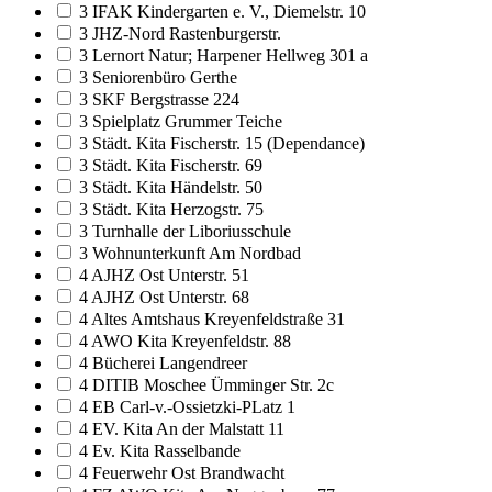
3 IFAK Kindergarten e. V., Diemelstr. 10
3 JHZ-Nord Rastenburgerstr.
3 Lernort Natur; Harpener Hellweg 301 a
3 Seniorenbüro Gerthe
3 SKF Bergstrasse 224
3 Spielplatz Grummer Teiche
3 Städt. Kita Fischerstr. 15 (Dependance)
3 Städt. Kita Fischerstr. 69
3 Städt. Kita Händelstr. 50
3 Städt. Kita Herzogstr. 75
3 Turnhalle der Liboriusschule
3 Wohnunterkunft Am Nordbad
4 AJHZ Ost Unterstr. 51
4 AJHZ Ost Unterstr. 68
4 Altes Amtshaus Kreyenfeldstraße 31
4 AWO Kita Kreyenfeldstr. 88
4 Bücherei Langendreer
4 DITIB Moschee Ümminger Str. 2c
4 EB Carl-v.-Ossietzki-PLatz 1
4 EV. Kita An der Malstatt 11
4 Ev. Kita Rasselbande
4 Feuerwehr Ost Brandwacht