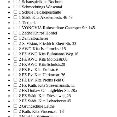
1 Schauspielhaus Bochum
1 Schmechtings Wiesental
1 Schule Feldsieperstraße
1 Städt. Kita Akademiestr. 46-48
1 Tierpark
1 VONOVIA Ruhrstadion: Castroper Str. 145
1 Zeche Knirps Hordel
1 Zentralbücherei
2 X-Vision, Friedrich-Ebert-Str. 33
2 AWO Kita Isenbrockstr.15
2 FZ AWO Kita Bußmanns Weg 16
2 FZ AWO Kita Moltkestr.68
2 FZ AWO Kita Schulstr.20
2 FZ Ev. Kita Emilstr. 6
2 FZ Ev. Kita Harkortstr. 36
2 FZ Ev. Kita Preins Feld 6
2 FZ Kath. Kita Stresemannstr. 11
2 FZ Outlaw Günnigfelder Str. 28a
2 FZ Städt. Kita Friesenweg 28
2 FZ Städt. Kita Lohackerstr.45
2 Grundschule Leithe
2 Kath. Kita Vincenzstr. 13
2 Mini-Ini Wattenscheid