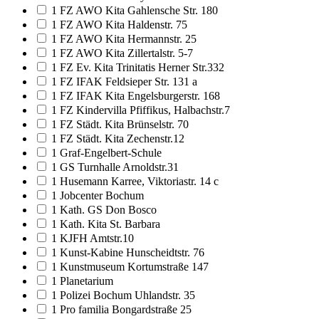
1 FZ AWO Kita Gahlensche Str. 180
1 FZ AWO Kita Haldenstr. 75
1 FZ AWO Kita Hermannstr. 25
1 FZ AWO Kita Zillertalstr. 5-7
1 FZ Ev. Kita Trinitatis Herner Str.332
1 FZ IFAK Feldsieper Str. 131 a
1 FZ IFAK Kita Engelsburgerstr. 168
1 FZ Kindervilla Pfiffikus, Halbachstr.7
1 FZ Städt. Kita Brünselstr. 70
1 FZ Städt. Kita Zechenstr.12
1 Graf-Engelbert-Schule
1 GS Turnhalle Arnoldstr.31
1 Husemann Karree, Viktoriastr. 14 c
1 Jobcenter Bochum
1 Kath. GS Don Bosco
1 Kath. Kita St. Barbara
1 KJFH Amtstr.10
1 Kunst-Kabine Hunscheidtstr. 76
1 Kunstmuseum Kortumstraße 147
1 Planetarium
1 Polizei Bochum Uhlandstr. 35
1 Pro familia Bongardstraße 25